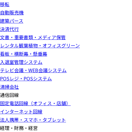
移転
自動販売機
建築パース
決済代行
文書・重要書類・メディア保管
レンタル観葉植物・オフィスグリーン
看板・横断幕・懸垂幕
入退室管理システム
テレビ会議・WEB会議システム
POSレジ・POSシステム
清掃会社
通信回線
固定電話回線（オフィス・店舗）
インターネット回線
法人携帯・スマホ・タブレット
経理・財務・経営