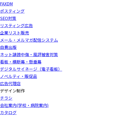
FAXDM
ポスティング
SEO対策
リスティング広告
企業リスト販売
メール・メルマガ配信システム
自費出版
ネット誹謗中傷・風評被害対策
看板・横断幕・懸垂幕
デジタルサイネージ（電子看板）
ノベルティ・販促品
広告代理店
デザイン制作
チラシ
会社案内(学校・病院案内)
カタログ