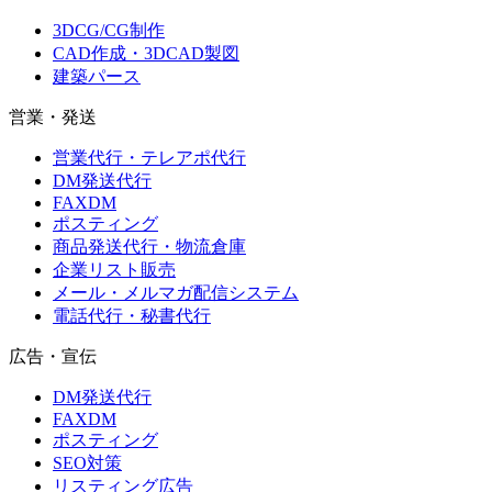
3DCG/CG制作
CAD作成・3DCAD製図
建築パース
営業・発送
営業代行・テレアポ代行
DM発送代行
FAXDM
ポスティング
商品発送代行・物流倉庫
企業リスト販売
メール・メルマガ配信システム
電話代行・秘書代行
広告・宣伝
DM発送代行
FAXDM
ポスティング
SEO対策
リスティング広告