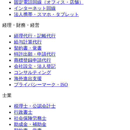
固定電話回線（オフィス・店舗）
インターネット回線
法人携帯・スマホ・タブレット
経理・財務・経営
経理代行・記帳代行
給与計算代行
契約書・覚書
特許出願・申請代行
商標登録申請代行
会社設立・法人登記
コンサルティング
海外進出支援
プライバシーマーク・ISO
士業
税理士・公認会計士
行政書士
社会保険労務士
助成金・補助金