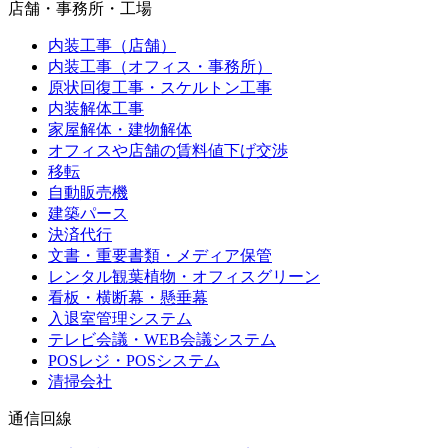
店舗・事務所・工場
内装工事（店舗）
内装工事（オフィス・事務所）
原状回復工事・スケルトン工事
内装解体工事
家屋解体・建物解体
オフィスや店舗の賃料値下げ交渉
移転
自動販売機
建築パース
決済代行
文書・重要書類・メディア保管
レンタル観葉植物・オフィスグリーン
看板・横断幕・懸垂幕
入退室管理システム
テレビ会議・WEB会議システム
POSレジ・POSシステム
清掃会社
通信回線