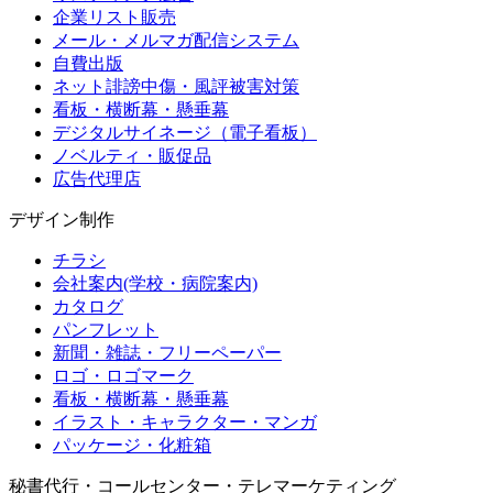
企業リスト販売
メール・メルマガ配信システム
自費出版
ネット誹謗中傷・風評被害対策
看板・横断幕・懸垂幕
デジタルサイネージ（電子看板）
ノベルティ・販促品
広告代理店
デザイン制作
チラシ
会社案内(学校・病院案内)
カタログ
パンフレット
新聞・雑誌・フリーペーパー
ロゴ・ロゴマーク
看板・横断幕・懸垂幕
イラスト・キャラクター・マンガ
パッケージ・化粧箱
秘書代行・コールセンター・テレマーケティング