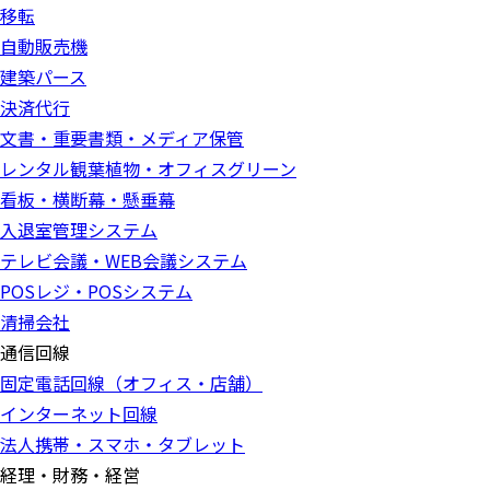
移転
自動販売機
建築パース
決済代行
文書・重要書類・メディア保管
レンタル観葉植物・オフィスグリーン
看板・横断幕・懸垂幕
入退室管理システム
テレビ会議・WEB会議システム
POSレジ・POSシステム
清掃会社
通信回線
固定電話回線（オフィス・店舗）
インターネット回線
法人携帯・スマホ・タブレット
経理・財務・経営