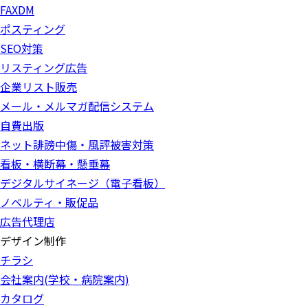
FAXDM
ポスティング
SEO対策
リスティング広告
企業リスト販売
メール・メルマガ配信システム
自費出版
ネット誹謗中傷・風評被害対策
看板・横断幕・懸垂幕
デジタルサイネージ（電子看板）
ノベルティ・販促品
広告代理店
デザイン制作
チラシ
会社案内(学校・病院案内)
カタログ