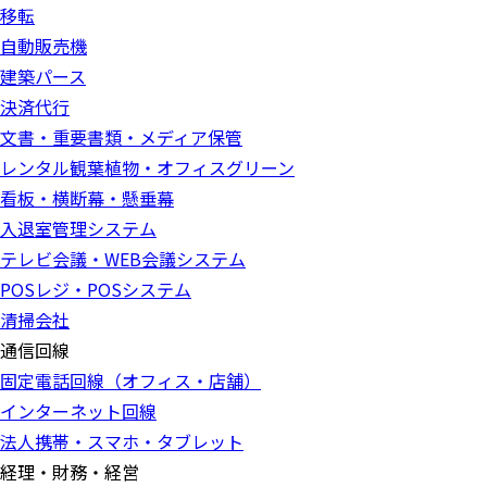
移転
自動販売機
建築パース
決済代行
文書・重要書類・メディア保管
レンタル観葉植物・オフィスグリーン
看板・横断幕・懸垂幕
入退室管理システム
テレビ会議・WEB会議システム
POSレジ・POSシステム
清掃会社
通信回線
固定電話回線（オフィス・店舗）
インターネット回線
法人携帯・スマホ・タブレット
経理・財務・経営