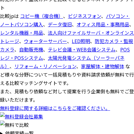
ト
比較jpは
コピー機（複合機）
、
ビジネスフォン
、
パソコン・
ノートパソコン購入
、
データ復旧
、
オフィス用品・事務用品
、
レンタル機器・用品
、
法人向けファイルサーバ・オンラインス
トレージ
、
ウォーターサーバー
、
LED照明
、
防犯カメラ・監視
カメラ
、
自動販売機
、
テレビ会議・WEB会議システム
、
POS
レジ・POSシステム
、
太陽光発電システム（ソーラーパネ
ル）
、
リフォーム・リノベーション
、
家屋解体・建物解体
な
ど様々な分野について一括見積もりや資料請求依頼が無料で行
える比較マッチングサイトです。
また、見積もり依頼など対して提案を行う企業側も無料でご登
録いただけます。
無料登録に関する詳細はこちらをご確認ください。
依頼実績一覧