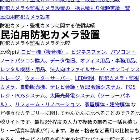
o
防犯カメラや監視カメラ設置の一括見積もり依頼実績一覧
n
民泊用防犯カメラ設置
防犯カメラ・監視カメラに関する依頼実績
民泊用防犯カメラ設置
防犯カメラや監視カメラを比較
比較jpは
コピー機（複合機）
、
ビジネスフォン
、
パソコン・
ノートパソコン購入
、
データ復旧
、
オフィス用品・事務用品
、
レンタル機器・用品
、
法人向けファイルサーバ・オンラインス
トレージ
、
ウォーターサーバー
、
LED照明
、
防犯カメラ・監視
カメラ
、
自動販売機
、
テレビ会議・WEB会議システム
、
POS
レジ・POSシステム
、
太陽光発電システム（ソーラーパネ
ル）
、
リフォーム・リノベーション
、
家屋解体・建物解体
な
ど様々なカテゴリーに関してかんたんに比べることのできる比
較サイトです。最短3分程度の入力で複数の業者に一括見積も
り・一括資料請求が行えます。激安・格安など費用の比較はも
ちろん、サービス内容や担当者の対応などでも比較することが