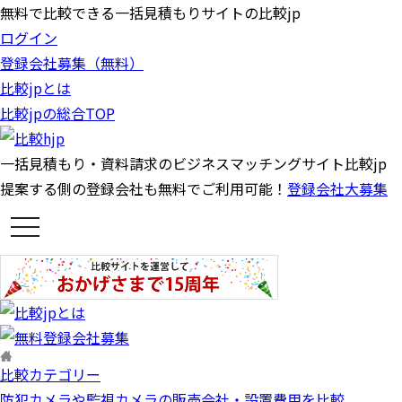
無料で比較できる一括見積もりサイトの比較jp
ログイン
登録会社募集（無料）
比較jpとは
比較jpの総合TOP
一括見積もり・資料請求のビジネスマッチングサイト比較jp
提案する側の登録会社も無料でご利用可能！
登録会社大募集
t
o
g
g
l
e
n
a
v
i
g
比較カテゴリー
a
t
防犯カメラや監視カメラの販売会社・設置費用を比較
i