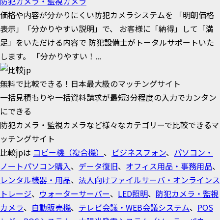
防犯カメラ・監視カメラ
価格や内容が分かりにくい防犯カメラシステムを 「明朗価格
表示」「分かりやすい説明」で、 お客様に「納得」して「満
足」をいただける内容で 防犯設備士がトータルサポートいた
します。 「分かりやすい！...
無料で比較できる！日本最大級のマッチングサイト
一括見積もりや一括資料請求が最短3分程度の入力でカンタン
にできる
防犯カメラ・監視カメラなど様々なカテゴリーで比較できるマ
ッチングサイト
比較jpは
コピー機（複合機）
、
ビジネスフォン
、
パソコン・
ノートパソコン購入
、
データ復旧
、
オフィス用品・事務用品
、
レンタル機器・用品
、
法人向けファイルサーバ・オンラインス
トレージ
、
ウォーターサーバー
、
LED照明
、
防犯カメラ・監視
カメラ
、
自動販売機
、
テレビ会議・WEB会議システム
、
POS