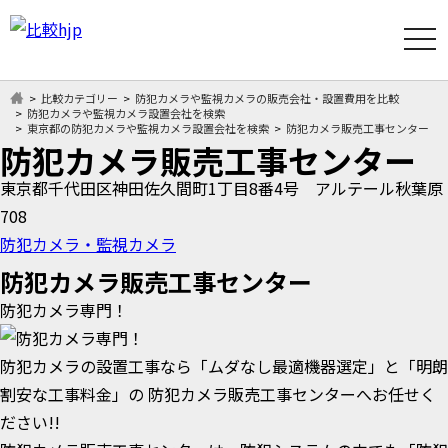
t
o
g
g
l
比較カテゴリー
防犯カメラや監視カメラの販売会社・設置費用を比較
e
防犯カメラや監視カメラ設置会社を検索
n
東京都の防犯カメラや監視カメラ設置会社を検索
防犯カメラ販売工事センター
a
防犯カメラ販売工事センター
v
i
東京都千代田区神田佐久間町1丁目8番4号 アルテール秋葉原
g
a
708
t
i
防犯カメラ・監視カメラ
o
n
防犯カメラ販売工事センター
防犯カメラ専門！
防犯カメラの設置工事なら「ムダなし最適機器選定」と「明朗
割安な工事料金」の 防犯カメラ販売工事センターへお任せく
ださい!!