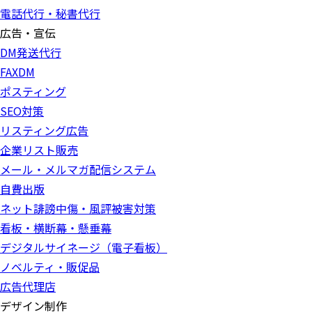
電話代行・秘書代行
広告・宣伝
DM発送代行
FAXDM
ポスティング
SEO対策
リスティング広告
企業リスト販売
メール・メルマガ配信システム
自費出版
ネット誹謗中傷・風評被害対策
看板・横断幕・懸垂幕
デジタルサイネージ（電子看板）
ノベルティ・販促品
広告代理店
デザイン制作