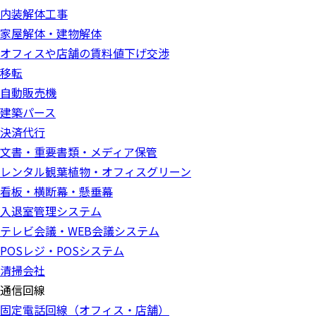
内装解体工事
家屋解体・建物解体
オフィスや店舗の賃料値下げ交渉
移転
自動販売機
建築パース
決済代行
文書・重要書類・メディア保管
レンタル観葉植物・オフィスグリーン
看板・横断幕・懸垂幕
入退室管理システム
テレビ会議・WEB会議システム
POSレジ・POSシステム
清掃会社
通信回線
固定電話回線（オフィス・店舗）