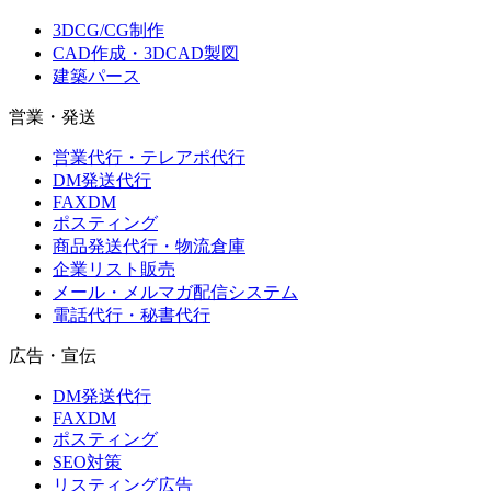
3DCG/CG制作
CAD作成・3DCAD製図
建築パース
営業・発送
営業代行・テレアポ代行
DM発送代行
FAXDM
ポスティング
商品発送代行・物流倉庫
企業リスト販売
メール・メルマガ配信システム
電話代行・秘書代行
広告・宣伝
DM発送代行
FAXDM
ポスティング
SEO対策
リスティング広告