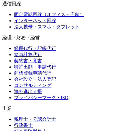
通信回線
固定電話回線（オフィス・店舗）
インターネット回線
法人携帯・スマホ・タブレット
経理・財務・経営
経理代行・記帳代行
給与計算代行
契約書・覚書
特許出願・申請代行
商標登録申請代行
会社設立・法人登記
コンサルティング
海外進出支援
プライバシーマーク・ISO
士業
税理士・公認会計士
行政書士