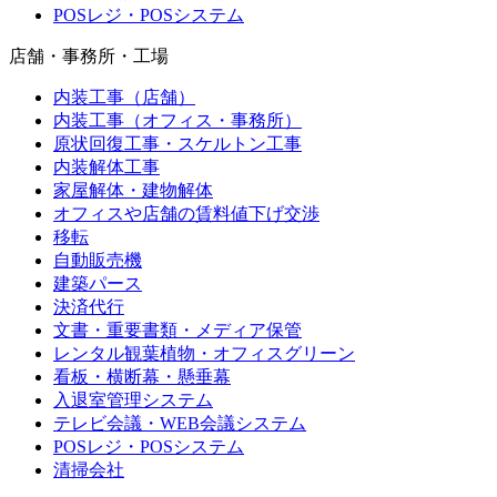
POSレジ・POSシステム
店舗・事務所・工場
内装工事（店舗）
内装工事（オフィス・事務所）
原状回復工事・スケルトン工事
内装解体工事
家屋解体・建物解体
オフィスや店舗の賃料値下げ交渉
移転
自動販売機
建築パース
決済代行
文書・重要書類・メディア保管
レンタル観葉植物・オフィスグリーン
看板・横断幕・懸垂幕
入退室管理システム
テレビ会議・WEB会議システム
POSレジ・POSシステム
清掃会社