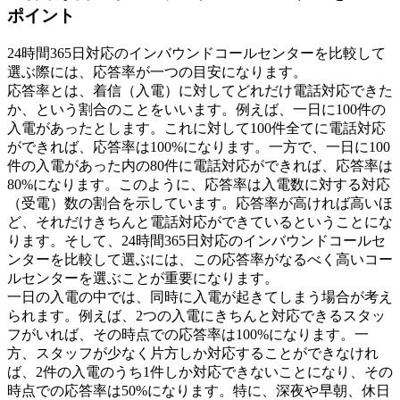
ポイント
24時間365日対応のインバウンドコールセンターを比較して
選ぶ際には、応答率が一つの目安になります。
応答率とは、着信（入電）に対してどれだけ電話対応できた
か、という割合のことをいいます。例えば、一日に100件の
入電があったとします。これに対して100件全てに電話対応
ができれば、応答率は100%になります。一方で、一日に100
件の入電があった内の80件に電話対応ができれば、応答率は
80%になります。このように、応答率は入電数に対する対応
（受電）数の割合を示しています。応答率が高ければ高いほ
ど、それだけきちんと電話対応ができているということにな
ります。そして、24時間365日対応のインバウンドコールセ
ンターを比較して選ぶには、この応答率がなるべく高いコー
ルセンターを選ぶことが重要になります。
一日の入電の中では、同時に入電が起きてしまう場合が考え
られます。例えば、2つの入電にきちんと対応できるスタッ
フがいれば、その時点での応答率は100%になります。一
方、スタッフが少なく片方しか対応することができなけれ
ば、2件の入電のうち1件しか対応できないことになり、その
時点での応答率は50%になります。特に、深夜や早朝、休日