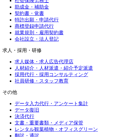
社会保険労務士
助成金・補助金
契約書・覚書
特許出願・申請代行
商標登録申請代行
就業規則・雇用契約書
会社設立・法人登記
求人・採用・研修
求人媒体・求人広告代理店
人材紹介・人材派遣・紹介予定派遣
採用代行・採用コンサルティング
社員研修・スタッフ教育
その他
データ入力代行・アンケート集計
データ復旧
決済代行
文書・重要書類・メディア保管
レンタル観葉植物・オフィスグリーン
翻訳・通訳