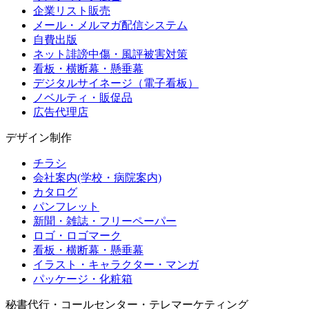
企業リスト販売
メール・メルマガ配信システム
自費出版
ネット誹謗中傷・風評被害対策
看板・横断幕・懸垂幕
デジタルサイネージ（電子看板）
ノベルティ・販促品
広告代理店
デザイン制作
チラシ
会社案内(学校・病院案内)
カタログ
パンフレット
新聞・雑誌・フリーペーパー
ロゴ・ロゴマーク
看板・横断幕・懸垂幕
イラスト・キャラクター・マンガ
パッケージ・化粧箱
秘書代行・コールセンター・テレマーケティング