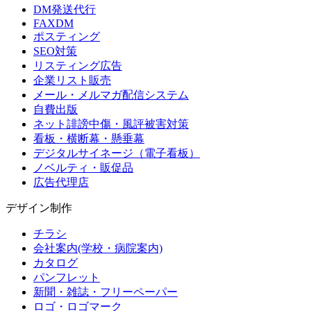
DM発送代行
FAXDM
ポスティング
SEO対策
リスティング広告
企業リスト販売
メール・メルマガ配信システム
自費出版
ネット誹謗中傷・風評被害対策
看板・横断幕・懸垂幕
デジタルサイネージ（電子看板）
ノベルティ・販促品
広告代理店
デザイン制作
チラシ
会社案内(学校・病院案内)
カタログ
パンフレット
新聞・雑誌・フリーペーパー
ロゴ・ロゴマーク