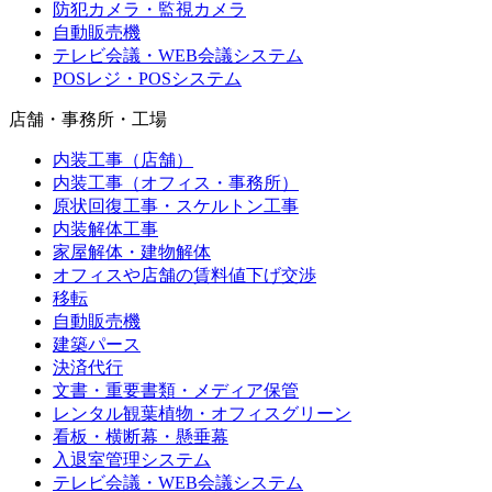
防犯カメラ・監視カメラ
自動販売機
テレビ会議・WEB会議システム
POSレジ・POSシステム
店舗・事務所・工場
内装工事（店舗）
内装工事（オフィス・事務所）
原状回復工事・スケルトン工事
内装解体工事
家屋解体・建物解体
オフィスや店舗の賃料値下げ交渉
移転
自動販売機
建築パース
決済代行
文書・重要書類・メディア保管
レンタル観葉植物・オフィスグリーン
看板・横断幕・懸垂幕
入退室管理システム
テレビ会議・WEB会議システム