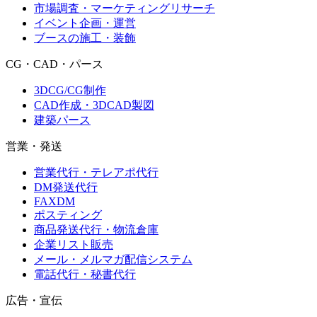
市場調査・マーケティングリサーチ
イベント企画・運営
ブースの施工・装飾
CG・CAD・パース
3DCG/CG制作
CAD作成・3DCAD製図
建築パース
営業・発送
営業代行・テレアポ代行
DM発送代行
FAXDM
ポスティング
商品発送代行・物流倉庫
企業リスト販売
メール・メルマガ配信システム
電話代行・秘書代行
広告・宣伝