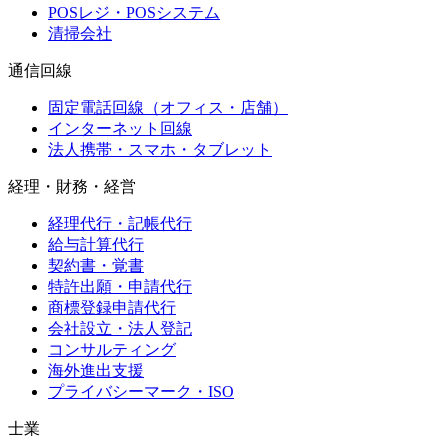
POSレジ・POSシステム
清掃会社
通信回線
固定電話回線（オフィス・店舗）
インターネット回線
法人携帯・スマホ・タブレット
経理・財務・経営
経理代行・記帳代行
給与計算代行
契約書・覚書
特許出願・申請代行
商標登録申請代行
会社設立・法人登記
コンサルティング
海外進出支援
プライバシーマーク・ISO
士業