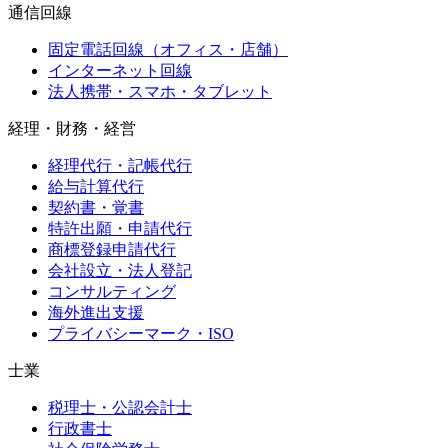
通信回線
固定電話回線（オフィス・店舗）
インターネット回線
法人携帯・スマホ・タブレット
経理・財務・経営
経理代行・記帳代行
給与計算代行
契約書・覚書
特許出願・申請代行
商標登録申請代行
会社設立・法人登記
コンサルティング
海外進出支援
プライバシーマーク・ISO
士業
税理士・公認会計士
行政書士