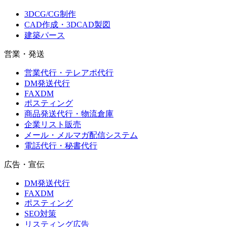
3DCG/CG制作
CAD作成・3DCAD製図
建築パース
営業・発送
営業代行・テレアポ代行
DM発送代行
FAXDM
ポスティング
商品発送代行・物流倉庫
企業リスト販売
メール・メルマガ配信システム
電話代行・秘書代行
広告・宣伝
DM発送代行
FAXDM
ポスティング
SEO対策
リスティング広告