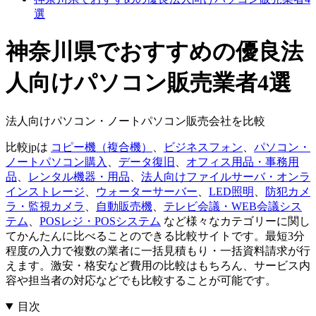
選
神奈川県でおすすめの優良法
人向けパソコン販売業者4選
法人向けパソコン・ノートパソコン販売会社を比較
比較jpは
コピー機（複合機）
、
ビジネスフォン
、
パソコン・
ノートパソコン購入
、
データ復旧
、
オフィス用品・事務用
品
、
レンタル機器・用品
、
法人向けファイルサーバ・オンラ
インストレージ
、
ウォーターサーバー
、
LED照明
、
防犯カメ
ラ・監視カメラ
、
自動販売機
、
テレビ会議・WEB会議シス
テム
、
POSレジ・POSシステム
など様々なカテゴリーに関し
てかんたんに比べることのできる比較サイトです。最短3分
程度の入力で複数の業者に一括見積もり・一括資料請求が行
えます。激安・格安など費用の比較はもちろん、サービス内
容や担当者の対応などでも比較することが可能です。
目次