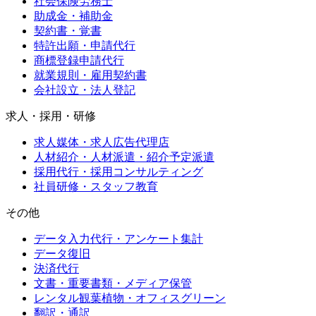
社会保険労務士
助成金・補助金
契約書・覚書
特許出願・申請代行
商標登録申請代行
就業規則・雇用契約書
会社設立・法人登記
求人・採用・研修
求人媒体・求人広告代理店
人材紹介・人材派遣・紹介予定派遣
採用代行・採用コンサルティング
社員研修・スタッフ教育
その他
データ入力代行・アンケート集計
データ復旧
決済代行
文書・重要書類・メディア保管
レンタル観葉植物・オフィスグリーン
翻訳・通訳