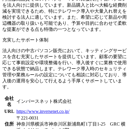
を法人向けに提供しています。新品購入と比べ大幅な経費削
減を実現できるため、特にテレワーク導入や大量入れ替えを
検討する法人に適しています。また、希望に応じて新品や周
辺機器の取り扱いも可能であり、予算や目的に合わせて柔軟
な提案ができる点も特徴の一つとなっています。
充実したサポート体制
法人向けの中古パソコン販売において、キッティングサービ
スを含む充実したサポートを提供しています。顧客の要望に
応じて事前設定や環境整備を行い、導入後すぐに業務で使用
できる状態で納品します。テレワーク導入時のセキュリティ
管理や業務ルールの設定についても相談に対応しており、導
入後の運用を安心して行えるよう手厚くサポートしていま
す。
会社
インバースネット株式会社
名
URL
https://www.inversenet.co.jp/
〒221-0031
住所
神奈川県横浜市神奈川区新浦島町1丁目1-25 GRC 横