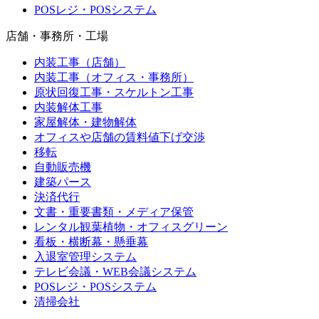
POSレジ・POSシステム
店舗・事務所・工場
内装工事（店舗）
内装工事（オフィス・事務所）
原状回復工事・スケルトン工事
内装解体工事
家屋解体・建物解体
オフィスや店舗の賃料値下げ交渉
移転
自動販売機
建築パース
決済代行
文書・重要書類・メディア保管
レンタル観葉植物・オフィスグリーン
看板・横断幕・懸垂幕
入退室管理システム
テレビ会議・WEB会議システム
POSレジ・POSシステム
清掃会社