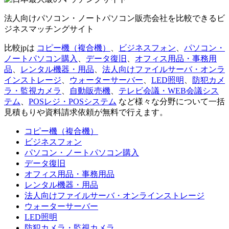
法人向けパソコン・ノートパソコン販売会社を比較できるビ
ジネスマッチングサイト
比較jpは
コピー機（複合機）
、
ビジネスフォン
、
パソコン・
ノートパソコン購入
、
データ復旧
、
オフィス用品・事務用
品
、
レンタル機器・用品
、
法人向けファイルサーバ・オンラ
インストレージ
、
ウォーターサーバー
、
LED照明
、
防犯カメ
ラ・監視カメラ
、
自動販売機
、
テレビ会議・WEB会議シス
テム
、
POSレジ・POSシステム
など様々な分野について一括
見積もりや資料請求依頼が無料で行えます。
コピー機（複合機）
ビジネスフォン
パソコン・ノートパソコン購入
データ復旧
オフィス用品・事務用品
レンタル機器・用品
法人向けファイルサーバ・オンラインストレージ
ウォーターサーバー
LED照明
防犯カメラ・監視カメラ