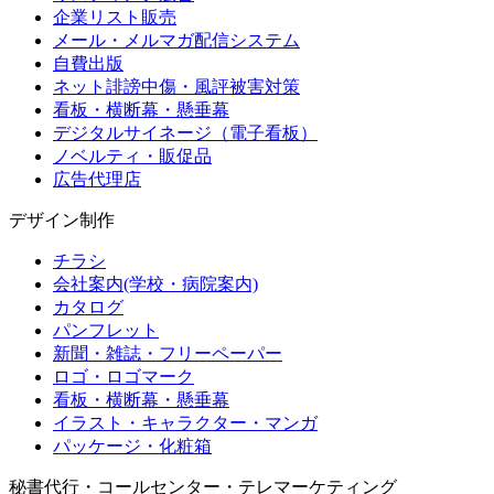
企業リスト販売
メール・メルマガ配信システム
自費出版
ネット誹謗中傷・風評被害対策
看板・横断幕・懸垂幕
デジタルサイネージ（電子看板）
ノベルティ・販促品
広告代理店
デザイン制作
チラシ
会社案内(学校・病院案内)
カタログ
パンフレット
新聞・雑誌・フリーペーパー
ロゴ・ロゴマーク
看板・横断幕・懸垂幕
イラスト・キャラクター・マンガ
パッケージ・化粧箱
秘書代行・コールセンター・テレマーケティング