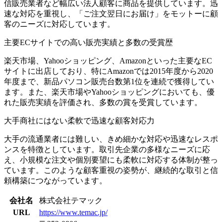
信販売業者など幅広い法人顧客に商品を提供しています。迅
速な対応を重視し、「ご注文翌日にお届け」をモットーに顧
客のニーズに対応しています。
主要ECサイトでの高い販売実績と多数の受賞歴
楽天市場、Yahooショッピング、Amazonといった主要なEC
サイトに出店しており、特にAmazonでは2015年度から2020
年度まで、新品パソコン販売台数第1位を連続で獲得してい
ます。また、楽天市場やYahooショッピングにおいても、優
れた販売実績を評価され、多数の賞を受賞しています。
大手商社にはない柔軟で迅速な顧客対応力
大手の流通業者には難しい、きめ細かな対応や迅速なレスポ
ンスを特徴としています。取引先企業の多様なニーズに応
え、小規模な注文や個別要望にも柔軟に対応する体制が整っ
ています。このような顧客重視の姿勢が、継続的な取引と信
頼構築につながっています。
会社名
株式会社テマック
URL
https://www.temac.jp/