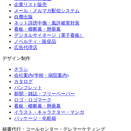
企業リスト販売
メール・メルマガ配信システム
自費出版
ネット誹謗中傷・風評被害対策
看板・横断幕・懸垂幕
デジタルサイネージ（電子看板）
ノベルティ・販促品
広告代理店
デザイン制作
チラシ
会社案内(学校・病院案内)
カタログ
パンフレット
新聞・雑誌・フリーペーパー
ロゴ・ロゴマーク
看板・横断幕・懸垂幕
イラスト・キャラクター・マンガ
パッケージ・化粧箱
秘書代行・コールセンター・テレマーケティング