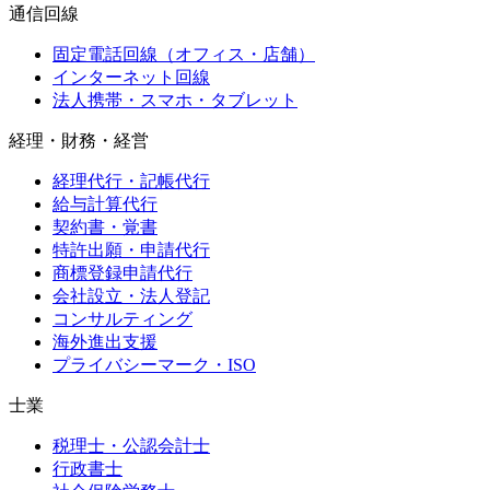
通信回線
固定電話回線（オフィス・店舗）
インターネット回線
法人携帯・スマホ・タブレット
経理・財務・経営
経理代行・記帳代行
給与計算代行
契約書・覚書
特許出願・申請代行
商標登録申請代行
会社設立・法人登記
コンサルティング
海外進出支援
プライバシーマーク・ISO
士業
税理士・公認会計士
行政書士