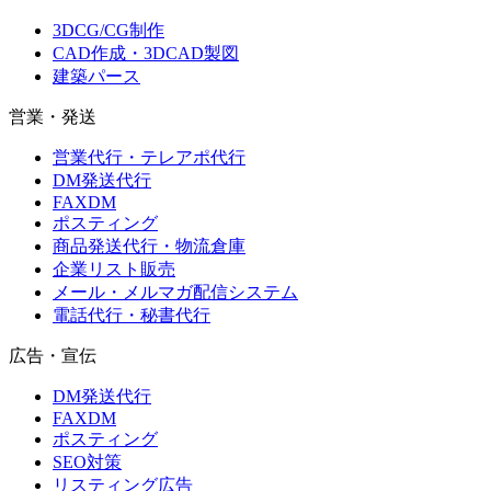
3DCG/CG制作
CAD作成・3DCAD製図
建築パース
営業・発送
営業代行・テレアポ代行
DM発送代行
FAXDM
ポスティング
商品発送代行・物流倉庫
企業リスト販売
メール・メルマガ配信システム
電話代行・秘書代行
広告・宣伝
DM発送代行
FAXDM
ポスティング
SEO対策
リスティング広告