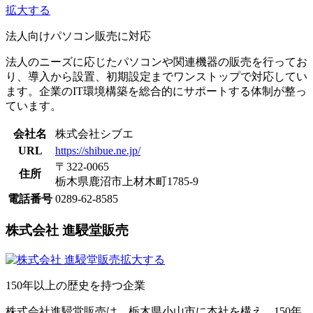
拡大する
法人向けパソコン販売に対応
法人のニーズに応じたパソコンや関連機器の販売を行ってお
り、導入から設置、初期設定までワンストップで対応してい
ます。企業のIT環境構築を総合的にサポートする体制が整っ
ています。
会社名
株式会社シブエ
URL
https://shibue.ne.jp/
〒322-0065
住所
栃木県鹿沼市上材木町1785-9
電話番号
0289-62-8585
株式会社 進駸堂販売
拡大する
150年以上の歴史を持つ企業
株式会社進駸堂販売は、栃木県小山市に本社を構え、150年