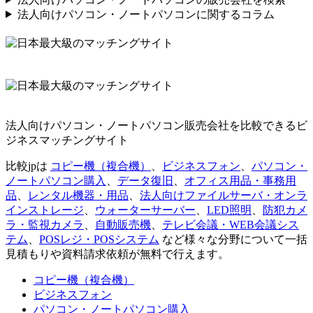
法人向けパソコン・ノートパソコンに関するコラム
法人向けパソコン・ノートパソコン販売会社を比較できるビ
ジネスマッチングサイト
比較jpは
コピー機（複合機）
、
ビジネスフォン
、
パソコン・
ノートパソコン購入
、
データ復旧
、
オフィス用品・事務用
品
、
レンタル機器・用品
、
法人向けファイルサーバ・オンラ
インストレージ
、
ウォーターサーバー
、
LED照明
、
防犯カメ
ラ・監視カメラ
、
自動販売機
、
テレビ会議・WEB会議シス
テム
、
POSレジ・POSシステム
など様々な分野について一括
見積もりや資料請求依頼が無料で行えます。
コピー機（複合機）
ビジネスフォン
パソコン・ノートパソコン購入