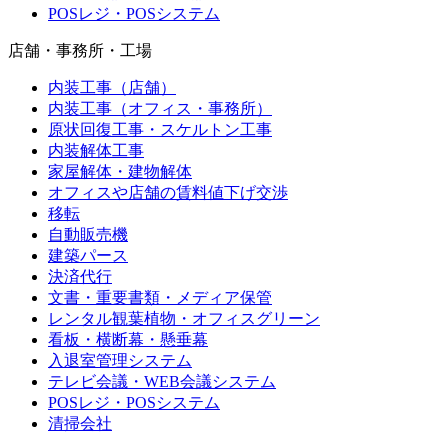
POSレジ・POSシステム
店舗・事務所・工場
内装工事（店舗）
内装工事（オフィス・事務所）
原状回復工事・スケルトン工事
内装解体工事
家屋解体・建物解体
オフィスや店舗の賃料値下げ交渉
移転
自動販売機
建築パース
決済代行
文書・重要書類・メディア保管
レンタル観葉植物・オフィスグリーン
看板・横断幕・懸垂幕
入退室管理システム
テレビ会議・WEB会議システム
POSレジ・POSシステム
清掃会社