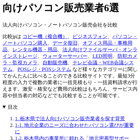
向けパソコン販売業者6選
法人向けパソコン・ノートパソコン販売会社を比較
比較jpは
コピー機（複合機）
、
ビジネスフォン
、
パソコン・
ノートパソコン購入
、
データ復旧
、
オフィス用品・事務用
品
、
レンタル機器・用品
、
法人向けファイルサーバ・オンラ
インストレージ
、
ウォーターサーバー
、
LED照明
、
防犯カメ
ラ・監視カメラ
、
自動販売機
、
テレビ会議・WEB会議シス
テム
、
POSレジ・POSシステム
など様々なカテゴリーに関し
てかんたんに比べることのできる比較サイトです。最短3分
程度の入力で複数の業者に一括見積もり・一括資料請求が行
えます。激安・格安など費用の比較はもちろん、サービス内
容や担当者の対応などでも比較することが可能です。
目次
1. 栃木県で法人向けパソコン販売業者を探す背景
1-1. 地元企業のニーズに合わせたパソコン選びが重要
に
1-2. 栃木県内の事業所に頼れる「地元密着型サポー