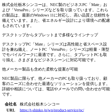
株式会社栃木シンコーは、NEC製のビジネスPC「Mate」お
よび「VersaPro」シリーズなどを取り扱っています。これら
の製品は、最新のWindows 11に対応し、高い品質と信頼性を
備えています。また、省エネルギー設計により環境への配慮
もされています。
デスクトップからタブレットまで多様なラインナップ
デスクトップPC「Mate」シリーズは高性能と省スペース設
計を兼ね備え、ノートPC「VersaPro」シリーズは軽量・薄型
でモバイルワークに最適です。さらに、タブレットPCも取
り揃え、さまざまなビジネスシーンに対応可能です。
他メーカー製品も含めた柔軟な提案が可能
NEC製品に限らず、他メーカーのPCも取り扱っており、顧
客のニーズに合わせた最適なソリューションを提供します。
詳細や相談については、電話やメールでの問い合わせが可能
です。
会社名
株式会社栃木シンコー
URL
https://t-shinko.jp/wp/product-service/pc/