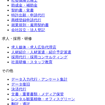
社会保険労務士
助成金・補助金
契約書・覚書
特許出願・申請代行
商標登録申請代行
就業規則・雇用契約書
会社設立・法人登記
求人・採用・研修
求人媒体・求人広告代理店
人材紹介・人材派遣・紹介予定派遣
採用代行・採用コンサルティング
社員研修・スタッフ教育
その他
データ入力代行・アンケート集計
データ復旧
決済代行
文書・重要書類・メディア保管
レンタル観葉植物・オフィスグリーン
翻訳・通訳