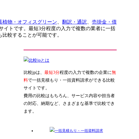
葉植物・オフィスグリーン
、
翻訳・通訳
、
売掛金・債
サイトです。最短3分程度の入力で複数の業者に一括
も比較することが可能です。
比較jpは、
最短3分
程度の入力で複数の企業に
無
料
で一括見積もり・一括資料請求ができる比較
サイトです。
費用の比較はもちろん、サービス内容や担当者
の対応、納期など、さまざまな基準で比較でき
ます。