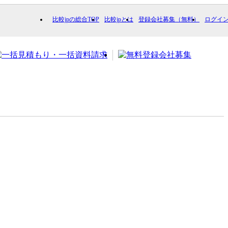
比較jpの総合TOP
比較jpとは
登録会社募集（無料）
ログイ
ion