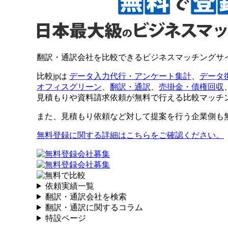
翻訳・通訳会社を比較できるビジネスマッチングサ
比較jpは
データ入力代行・アンケート集計
、
データ
オフィスグリーン
、
翻訳・通訳
、
売掛金・債権回収
見積もりや資料請求依頼が無料で行える比較マッチ
また、見積もり依頼など対して提案を行う企業側も
無料登録に関する詳細はこちらをご確認ください。
依頼実績一覧
翻訳・通訳会社を検索
翻訳・通訳に関するコラム
特設ページ