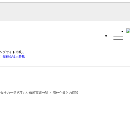
toggle
navigat
グサイト比較jp
！
登録会社大募集
訳会社の一括見積もり依頼実績一覧
海外企業との商談