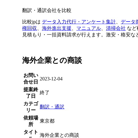
翻訳・通訳会社を比較
比較jpは
データ入力代行・アンケート集計
、
データ
権回収
、
海外進出支援
、
マニュアル
、
清掃会社
など
見積もり・一括資料請求が行えます。激安・格安な
海外企業との商談
お問い
2023-12-04
合せ日
提案終
終了
了日
カテゴ
翻訳・通訳
リー
依頼場
東京都
所
タイト
海外企業との商談