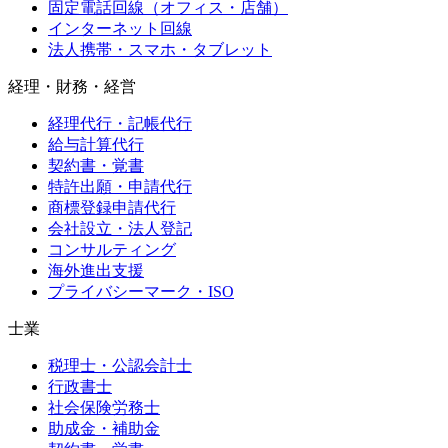
固定電話回線（オフィス・店舗）
インターネット回線
法人携帯・スマホ・タブレット
経理・財務・経営
経理代行・記帳代行
給与計算代行
契約書・覚書
特許出願・申請代行
商標登録申請代行
会社設立・法人登記
コンサルティング
海外進出支援
プライバシーマーク・ISO
士業
税理士・公認会計士
行政書士
社会保険労務士
助成金・補助金