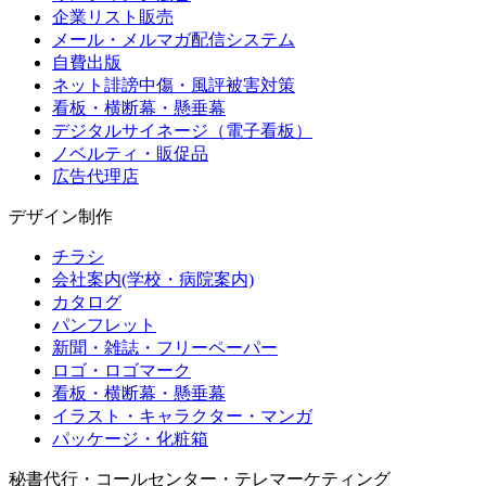
企業リスト販売
メール・メルマガ配信システム
自費出版
ネット誹謗中傷・風評被害対策
看板・横断幕・懸垂幕
デジタルサイネージ（電子看板）
ノベルティ・販促品
広告代理店
デザイン制作
チラシ
会社案内(学校・病院案内)
カタログ
パンフレット
新聞・雑誌・フリーペーパー
ロゴ・ロゴマーク
看板・横断幕・懸垂幕
イラスト・キャラクター・マンガ
パッケージ・化粧箱
秘書代行・コールセンター・テレマーケティング