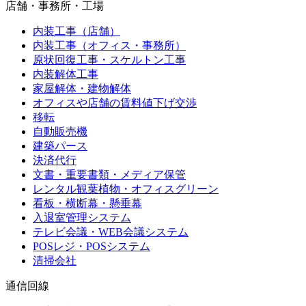
店舗・事務所・工場
内装工事（店舗）
内装工事（オフィス・事務所）
原状回復工事・スケルトン工事
内装解体工事
家屋解体・建物解体
オフィスや店舗の賃料値下げ交渉
移転
自動販売機
建築パース
決済代行
文書・重要書類・メディア保管
レンタル観葉植物・オフィスグリーン
看板・横断幕・懸垂幕
入退室管理システム
テレビ会議・WEB会議システム
POSレジ・POSシステム
清掃会社
通信回線