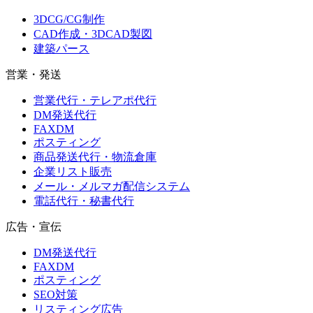
3DCG/CG制作
CAD作成・3DCAD製図
建築パース
営業・発送
営業代行・テレアポ代行
DM発送代行
FAXDM
ポスティング
商品発送代行・物流倉庫
企業リスト販売
メール・メルマガ配信システム
電話代行・秘書代行
広告・宣伝
DM発送代行
FAXDM
ポスティング
SEO対策
リスティング広告