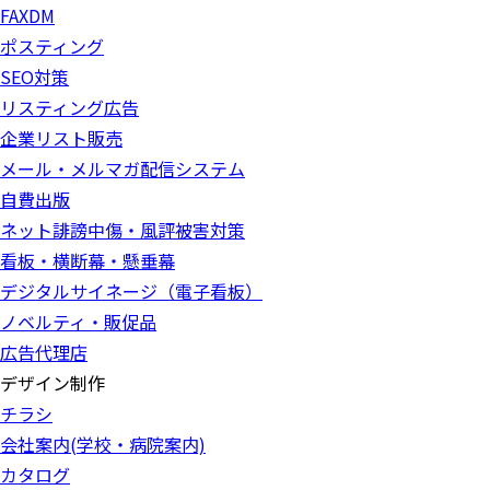
FAXDM
ポスティング
SEO対策
リスティング広告
企業リスト販売
メール・メルマガ配信システム
自費出版
ネット誹謗中傷・風評被害対策
看板・横断幕・懸垂幕
デジタルサイネージ（電子看板）
ノベルティ・販促品
広告代理店
デザイン制作
チラシ
会社案内(学校・病院案内)
カタログ