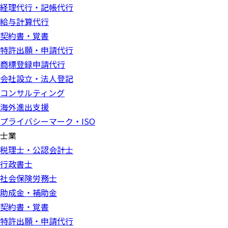
経理代行・記帳代行
給与計算代行
契約書・覚書
特許出願・申請代行
商標登録申請代行
会社設立・法人登記
コンサルティング
海外進出支援
プライバシーマーク・ISO
士業
税理士・公認会計士
行政書士
社会保険労務士
助成金・補助金
契約書・覚書
特許出願・申請代行