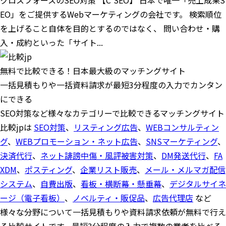
クロスフォースのSEO対策 【C'SEO】 日本で唯一「売上成果S
EO」をご提供するWebマーケティングの会社です。 検索順位
を上げること自体を目的とするのではなく、 問い合わせ・購
入・成約といった「サイト...
無料で比較できる！日本最大級のマッチングサイト
一括見積もりや一括資料請求が最短3分程度の入力でカンタン
にできる
SEO対策など様々なカテゴリーで比較できるマッチングサイト
比較jpは
SEO対策
、
リスティング広告
、
WEBコンサルティン
グ
、
WEBプロモーション・ネット広告
、
SNSマーケティング
、
決済代行
、
ネット誹謗中傷・風評被害対策
、
DM発送代行
、
FA
XDM
、
ポスティング
、
企業リスト販売
、
メール・メルマガ配信
システム
、
自費出版
、
看板・横断幕・懸垂幕
、
デジタルサイネ
ージ（電子看板）
、
ノベルティ・販促品
、
広告代理店
など
様々な分野について一括見積もりや資料請求依頼が無料で行え