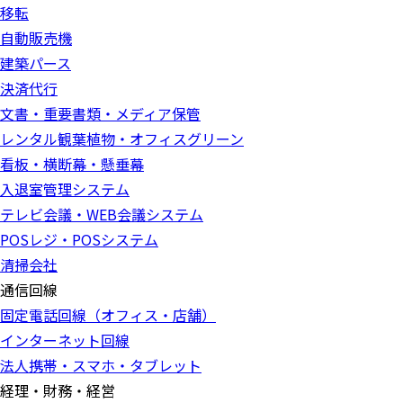
移転
自動販売機
建築パース
決済代行
文書・重要書類・メディア保管
レンタル観葉植物・オフィスグリーン
看板・横断幕・懸垂幕
入退室管理システム
テレビ会議・WEB会議システム
POSレジ・POSシステム
清掃会社
通信回線
固定電話回線（オフィス・店舗）
インターネット回線
法人携帯・スマホ・タブレット
経理・財務・経営