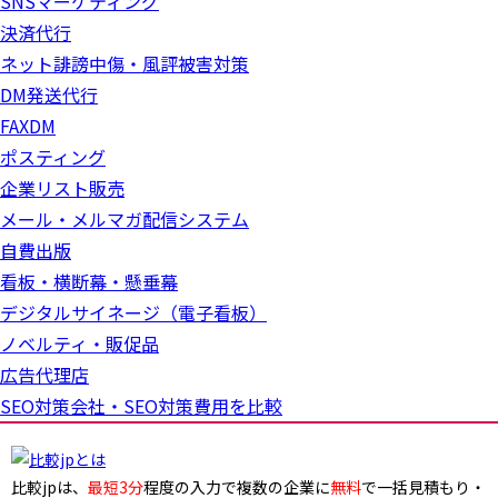
SNSマーケティング
決済代行
ネット誹謗中傷・風評被害対策
DM発送代行
FAXDM
ポスティング
企業リスト販売
メール・メルマガ配信システム
自費出版
看板・横断幕・懸垂幕
デジタルサイネージ（電子看板）
ノベルティ・販促品
広告代理店
SEO対策会社・SEO対策費用を比較
比較jpは、
最短3分
程度の入力で複数の企業に
無料
で一括見積もり・