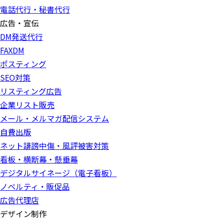
電話代行・秘書代行
広告・宣伝
DM発送代行
FAXDM
ポスティング
SEO対策
リスティング広告
企業リスト販売
メール・メルマガ配信システム
自費出版
ネット誹謗中傷・風評被害対策
看板・横断幕・懸垂幕
デジタルサイネージ（電子看板）
ノベルティ・販促品
広告代理店
デザイン制作