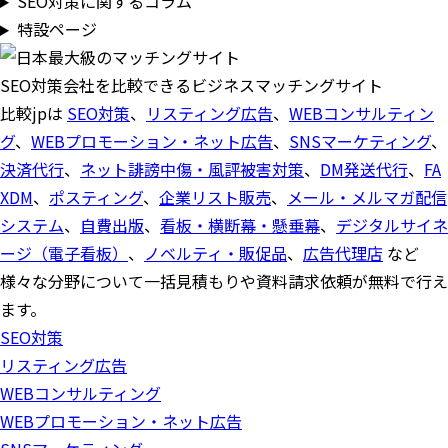
SEO対策に関するコラム
特設ページ
SEO対策会社を比較できるビジネスマッチングサイト
比較jpは
SEO対策
、
リスティング広告
、
WEBコンサルティン
グ
、
WEBプロモーション・ネット広告
、
SNSマーケティング
、
決済代行
、
ネット誹謗中傷・風評被害対策
、
DM発送代行
、
FA
XDM
、
ポスティング
、
企業リスト販売
、
メール・メルマガ配信
システム
、
自費出版
、
看板・横断幕・懸垂幕
、
デジタルサイネ
ージ（電子看板）
、
ノベルティ・販促品
、
広告代理店
など
様々な分野について一括見積もりや資料請求依頼が無料で行え
ます。
SEO対策
リスティング広告
WEBコンサルティング
WEBプロモーション・ネット広告