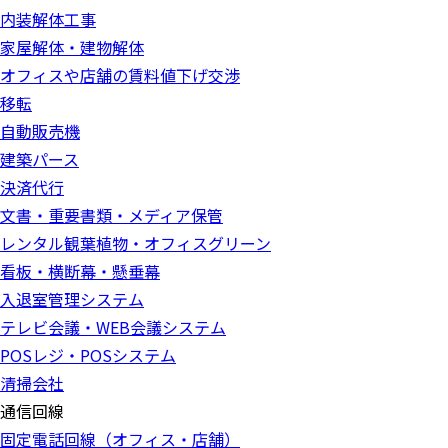
内装解体工事
家屋解体・建物解体
オフィスや店舗の賃料値下げ交渉
移転
自動販売機
建築パース
決済代行
文書・重要書類・メディア保管
レンタル観葉植物・オフィスグリーン
看板・横断幕・懸垂幕
入退室管理システム
テレビ会議・WEB会議システム
POSレジ・POSシステム
清掃会社
通信回線
固定電話回線（オフィス・店舗）