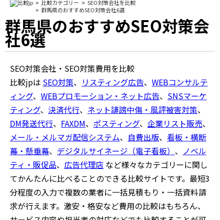
比較カテゴリー
SEO対策会社を比較
群馬県のおすすめSEO対策会社6選
群馬県のおすすめSEO対策会
社6選
SEO対策会社・SEO対策費用を比較
比較jpは
SEO対策
、
リスティング広告
、
WEBコンサルテ
ィング
、
WEBプロモーション・ネット広告
、
SNSマーケ
ティング
、
決済代行
、
ネット誹謗中傷・風評被害対策
、
DM発送代行
、
FAXDM
、
ポスティング
、
企業リスト販売
、
メール・メルマガ配信システム
、
自費出版
、
看板・横断
幕・懸垂幕
、
デジタルサイネージ（電子看板）
、
ノベル
ティ・販促品
、
広告代理店
など様々なカテゴリーに関し
てかんたんに比べることのできる比較サイトです。最短3
分程度の入力で複数の業者に一括見積もり・一括資料請
求が行えます。激安・格安など費用の比較はもちろん、
サービス内容や担当者の対応などでも比較することが可