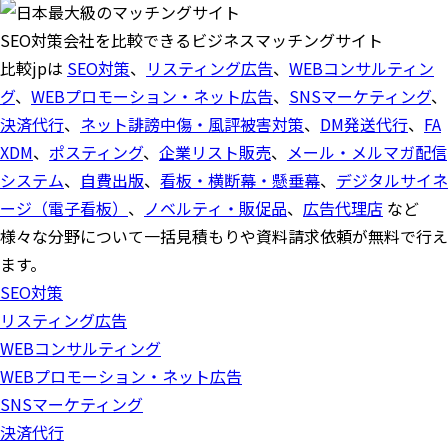
SEO対策会社を比較できるビジネスマッチングサイト
比較jpは
SEO対策
、
リスティング広告
、
WEBコンサルティン
グ
、
WEBプロモーション・ネット広告
、
SNSマーケティング
、
決済代行
、
ネット誹謗中傷・風評被害対策
、
DM発送代行
、
FA
XDM
、
ポスティング
、
企業リスト販売
、
メール・メルマガ配信
システム
、
自費出版
、
看板・横断幕・懸垂幕
、
デジタルサイネ
ージ（電子看板）
、
ノベルティ・販促品
、
広告代理店
など
様々な分野について一括見積もりや資料請求依頼が無料で行え
ます。
SEO対策
リスティング広告
WEBコンサルティング
WEBプロモーション・ネット広告
SNSマーケティング
決済代行