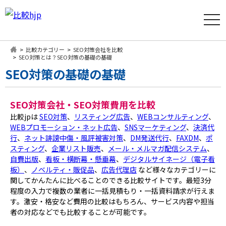
t
o
g
g
l
比較カテゴリー
SEO対策会社を比較
e
SEO対策とは？SEO対策の基礎の基礎
n
SEO対策の基礎の基礎
a
v
i
g
a
SEO対策会社・SEO対策費用を比較
t
比較jpは
SEO対策
、
リスティング広告
、
WEBコンサルティング
、
i
o
WEBプロモーション・ネット広告
、
SNSマーケティング
、
決済代
n
行
、
ネット誹謗中傷・風評被害対策
、
DM発送代行
、
FAXDM
、
ポ
スティング
、
企業リスト販売
、
メール・メルマガ配信システム
、
自費出版
、
看板・横断幕・懸垂幕
、
デジタルサイネージ（電子看
板）
、
ノベルティ・販促品
、
広告代理店
など様々なカテゴリーに
関してかんたんに比べることのできる比較サイトです。最短3分
程度の入力で複数の業者に一括見積もり・一括資料請求が行えま
す。激安・格安など費用の比較はもちろん、サービス内容や担当
者の対応などでも比較することが可能です。