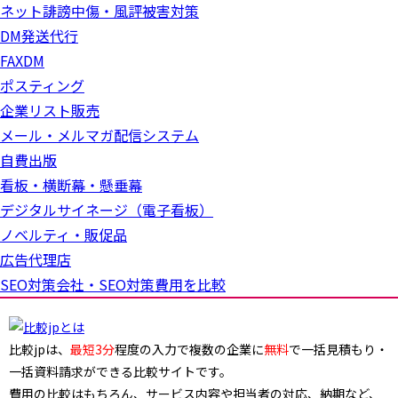
ネット誹謗中傷・風評被害対策
DM発送代行
FAXDM
ポスティング
企業リスト販売
メール・メルマガ配信システム
自費出版
看板・横断幕・懸垂幕
デジタルサイネージ（電子看板）
ノベルティ・販促品
広告代理店
SEO対策会社・SEO対策費用を比較
比較jpは、
最短3分
程度の入力で複数の企業に
無料
で一括見積もり・
一括資料請求ができる比較サイトです。
費用の比較はもちろん、サービス内容や担当者の対応、納期など、