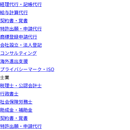
経理代行・記帳代行
給与計算代行
契約書・覚書
特許出願・申請代行
商標登録申請代行
会社設立・法人登記
コンサルティング
海外進出支援
プライバシーマーク・ISO
士業
税理士・公認会計士
行政書士
社会保険労務士
助成金・補助金
契約書・覚書
特許出願・申請代行