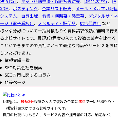
決済代行
、
ネット誹謗中傷・風評被害対策
、
DM発送代行
、
FA
XDM
、
ポスティング
、
企業リスト販売
、
メール・メルマガ配信
システム
、
自費出版
、
看板・横断幕・懸垂幕
、
デジタルサイネ
ージ（電子看板）
、
ノベルティ・販促品
、
広告代理店
など
様々な分野について一括見積もりや資料請求依頼が無料で行え
る比較サイトです。最短3分程度の入力で複数の業者を比べる
ことができますので貴社にとって最適な商品やサービスをお探
しいただけます。
依頼実績一覧
SEO対策会社を検索
SEO対策に関するコラム
特設ページ
比較jpは、
最短3分
程度の入力で複数の企業に
無料
で一括見積もり・
一括資料請求ができる比較サイトです。
費用の比較はもちろん、サービス内容や担当者の対応、納期など、