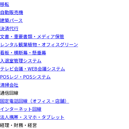
移転
自動販売機
建築パース
決済代行
文書・重要書類・メディア保管
レンタル観葉植物・オフィスグリーン
看板・横断幕・懸垂幕
入退室管理システム
テレビ会議・WEB会議システム
POSレジ・POSシステム
清掃会社
通信回線
固定電話回線（オフィス・店舗）
インターネット回線
法人携帯・スマホ・タブレット
経理・財務・経営