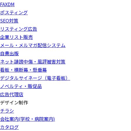
FAXDM
ポスティング
SEO対策
リスティング広告
企業リスト販売
メール・メルマガ配信システム
自費出版
ネット誹謗中傷・風評被害対策
看板・横断幕・懸垂幕
デジタルサイネージ（電子看板）
ノベルティ・販促品
広告代理店
デザイン制作
チラシ
会社案内(学校・病院案内)
カタログ