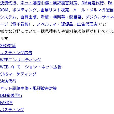
決済代行
、
ネット誹謗中傷・風評被害対策
、
DM発送代行
、
FA
XDM
、
ポスティング
、
企業リスト販売
、
メール・メルマガ配信
システム
、
自費出版
、
看板・横断幕・懸垂幕
、
デジタルサイネ
ージ（電子看板）
、
ノベルティ・販促品
、
広告代理店
など
様々な分野について一括見積もりや資料請求依頼が無料で行え
ます。
SEO対策
リスティング広告
WEBコンサルティング
WEBプロモーション・ネット広告
SNSマーケティング
決済代行
ネット誹謗中傷・風評被害対策
DM発送代行
FAXDM
ポスティング