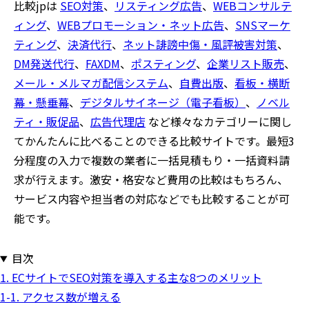
比較jpは
SEO対策
、
リスティング広告
、
WEBコンサルテ
ィング
、
WEBプロモーション・ネット広告
、
SNSマーケ
ティング
、
決済代行
、
ネット誹謗中傷・風評被害対策
、
DM発送代行
、
FAXDM
、
ポスティング
、
企業リスト販売
、
メール・メルマガ配信システム
、
自費出版
、
看板・横断
幕・懸垂幕
、
デジタルサイネージ（電子看板）
、
ノベル
ティ・販促品
、
広告代理店
など様々なカテゴリーに関し
てかんたんに比べることのできる比較サイトです。最短3
分程度の入力で複数の業者に一括見積もり・一括資料請
求が行えます。激安・格安など費用の比較はもちろん、
サービス内容や担当者の対応などでも比較することが可
能です。
目次
1. ECサイトでSEO対策を導入する主な8つのメリット
1-1. アクセス数が増える