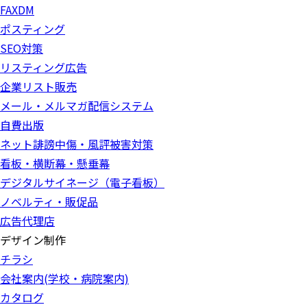
FAXDM
ポスティング
SEO対策
リスティング広告
企業リスト販売
メール・メルマガ配信システム
自費出版
ネット誹謗中傷・風評被害対策
看板・横断幕・懸垂幕
デジタルサイネージ（電子看板）
ノベルティ・販促品
広告代理店
デザイン制作
チラシ
会社案内(学校・病院案内)
カタログ