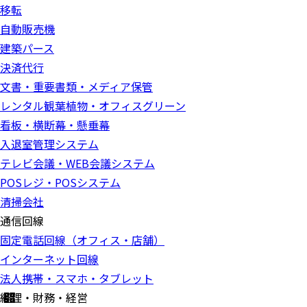
移転
自動販売機
建築パース
決済代行
文書・重要書類・メディア保管
レンタル観葉植物・オフィスグリーン
看板・横断幕・懸垂幕
入退室管理システム
テレビ会議・WEB会議システム
POSレジ・POSシステム
清掃会社
通信回線
固定電話回線（オフィス・店舗）
インターネット回線
法人携帯・スマホ・タブレット
経理・財務・経営