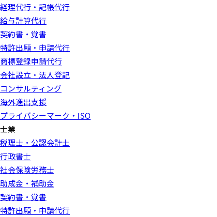
経理代行・記帳代行
給与計算代行
契約書・覚書
特許出願・申請代行
商標登録申請代行
会社設立・法人登記
コンサルティング
海外進出支援
プライバシーマーク・ISO
士業
税理士・公認会計士
行政書士
社会保険労務士
助成金・補助金
契約書・覚書
特許出願・申請代行