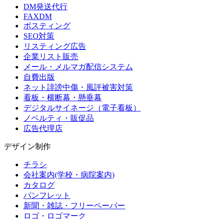
DM発送代行
FAXDM
ポスティング
SEO対策
リスティング広告
企業リスト販売
メール・メルマガ配信システム
自費出版
ネット誹謗中傷・風評被害対策
看板・横断幕・懸垂幕
デジタルサイネージ（電子看板）
ノベルティ・販促品
広告代理店
デザイン制作
チラシ
会社案内(学校・病院案内)
カタログ
パンフレット
新聞・雑誌・フリーペーパー
ロゴ・ロゴマーク