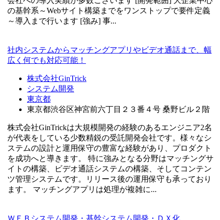
会社への導入実績が多数ございます [開発範囲] 大企業中心
の基幹系～Webサイト構築までをワンストップで要件定義
～導入まで行います [強み] 事...
社内システムからマッチングアプリやビデオ通話まで、幅
広く何でも対応可能！
株式会社GinTrick
システム開発
東京都
東京都渋谷区神宮前六丁目２３番４号 桑野ビル２階
株式会社GinTrickは大規模開発の経験のあるエンジニア2名
が代表をしている少数精鋭の受託開発会社です。様々なシ
ステムの設計と運用保守の豊富な経験があり、プロダクト
を成功へと導きます。 特に強みとなる分野はマッチングサ
イトの構築、ビデオ通話システムの構築、そしてコンテン
ツ管理システムです。リリース後の運用保守も承っており
ます。 マッチングアプリは処理が複雑に...
ＷＥＢシステム開発・基幹システム開発・ＤＸ化