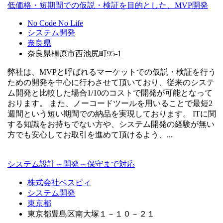
低価格・短期間での仮説・検証を目的とした、MVP開発
No Code No Life
システム開発
奈良県
奈良県橿原市西池尻町95-1
弊社は、MVPと呼ばれるマーケットでの仮説・検証を行う
ための開発を中心に行わさせて頂いており、従来のシステ
ム開発と比較した場合1/10のコストで開発が可能となって
おります。 また、ノーコードツールを用いることで最短2
週間という短い期間での納品を実現しております。 ITに関
する知識をお持ちでない方や、システム開発の経験が無い
方でも安心してお取引を進めて頂けるよう、...
システム設計～開発～保守まで対応
株式会社ベスピィ
システム開発
東京都
東京都豊島区南大塚１－１０－２１