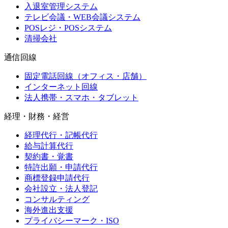
入退室管理システム
テレビ会議・WEB会議システム
POSレジ・POSシステム
清掃会社
通信回線
固定電話回線（オフィス・店舗）
インターネット回線
法人携帯・スマホ・タブレット
経理・財務・経営
経理代行・記帳代行
給与計算代行
契約書・覚書
特許出願・申請代行
商標登録申請代行
会社設立・法人登記
コンサルティング
海外進出支援
プライバシーマーク・ISO