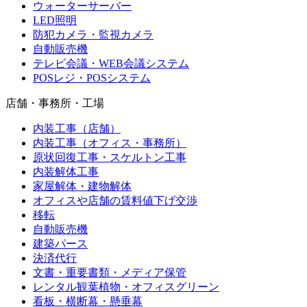
ウォーターサーバー
LED照明
防犯カメラ・監視カメラ
自動販売機
テレビ会議・WEB会議システム
POSレジ・POSシステム
店舗・事務所・工場
内装工事（店舗）
内装工事（オフィス・事務所）
原状回復工事・スケルトン工事
内装解体工事
家屋解体・建物解体
オフィスや店舗の賃料値下げ交渉
移転
自動販売機
建築パース
決済代行
文書・重要書類・メディア保管
レンタル観葉植物・オフィスグリーン
看板・横断幕・懸垂幕