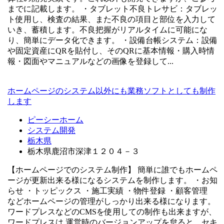
までに記載します。 ・タブレット不良トレサビ：タブレッ
ト使用し、検査の結果、また不良の項目と部位を入力して
いき、蓄積します。不良把握がリアルタイムに可能にな
り、簡単にデータ化できます。 ・設備台帳システム：設備
や固定資産にQRを貼付し、そのQRに基本情報・購入時情
報・図面やマニュアルなどの画像を登録して...
ホームページのシステム以外にも業務ソフトとしても制作
します
ピーシーホーム
システム開発
栃木県
栃木県鹿沼市深津１２０４－３
【ホームページでのシステム制作】 簡単に誰でもホームペ
ージが更新出来る様になるシステムを制作します。 ・お知
らせ ・トッピックス ・施工実績 ・物件登録 ・顧客管理
などホームページの管理がしっかり出来る様になります。
ワードプレスなどのCMSを使用しての制作も出来ますが、
ワードプレスは 運営時のバージョンアップを怠ると、セキ