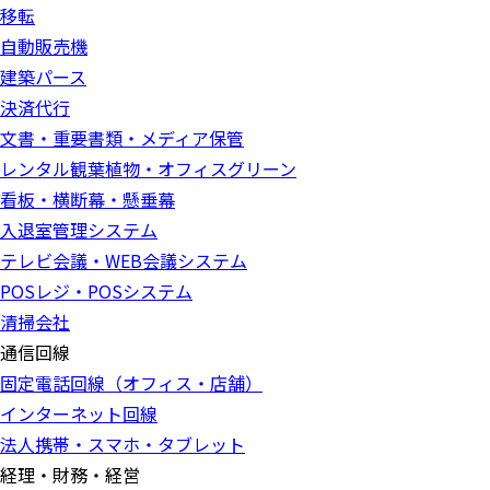
移転
自動販売機
建築パース
決済代行
文書・重要書類・メディア保管
レンタル観葉植物・オフィスグリーン
看板・横断幕・懸垂幕
入退室管理システム
テレビ会議・WEB会議システム
POSレジ・POSシステム
清掃会社
通信回線
固定電話回線（オフィス・店舗）
インターネット回線
法人携帯・スマホ・タブレット
経理・財務・経営