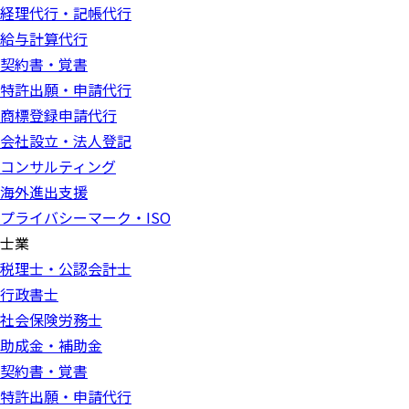
経理代行・記帳代行
給与計算代行
契約書・覚書
特許出願・申請代行
商標登録申請代行
会社設立・法人登記
コンサルティング
海外進出支援
プライバシーマーク・ISO
士業
税理士・公認会計士
行政書士
社会保険労務士
助成金・補助金
契約書・覚書
特許出願・申請代行