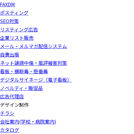
FAXDM
ポスティング
SEO対策
リスティング広告
企業リスト販売
メール・メルマガ配信システム
自費出版
ネット誹謗中傷・風評被害対策
看板・横断幕・懸垂幕
デジタルサイネージ（電子看板）
ノベルティ・販促品
広告代理店
デザイン制作
チラシ
会社案内(学校・病院案内)
カタログ