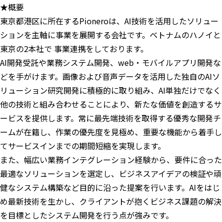
★概要
東京都港区に所在するPioneroは、AI技術を活用したソリュー
ションを主軸に事業を展開する会社です。ベトナムのハノイと
東京の2本社で 事業連携をしております。
AI開発受託や業務システム開発、web・モバイルアプリ開発な
どを手がけます。画像および音声データを活用した独自のAIソ
リューション研究開発に積極的に取り組み、AI単独だけでなく
他の技術と組み合わせることにより、新たな価値を創造するサ
ービスを提供します。常に最先端技術を取得する優秀な開発チ
ームが在籍し、作業の優先度を見極め、重要な機能から着手し
てサービスインまでの期間短縮を実現します。
また、幅広い業務インテグレーション経験から、要件に合った
最適なソリューションを選定し、ビジネスアイデアの検証や頑
健なシステム構築など目的に沿った提案を行います。AIをはじ
め最新技術を生かし、クライアントが抱くビジネス課題の解決
を目標としたシステム開発を行う点が強みです。