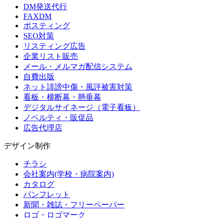
DM発送代行
FAXDM
ポスティング
SEO対策
リスティング広告
企業リスト販売
メール・メルマガ配信システム
自費出版
ネット誹謗中傷・風評被害対策
看板・横断幕・懸垂幕
デジタルサイネージ（電子看板）
ノベルティ・販促品
広告代理店
デザイン制作
チラシ
会社案内(学校・病院案内)
カタログ
パンフレット
新聞・雑誌・フリーペーパー
ロゴ・ロゴマーク