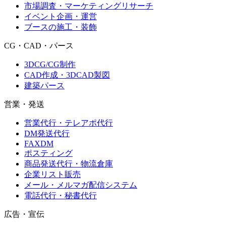
市場調査・マーケティングリサーチ
イベント企画・運営
ブースの施工・装飾
CG・CAD・パース
3DCG/CG制作
CAD作成・3DCAD製図
建築パース
営業・発送
営業代行・テレアポ代行
DM発送代行
FAXDM
ポスティング
商品発送代行・物流倉庫
企業リスト販売
メール・メルマガ配信システム
電話代行・秘書代行
広告・宣伝