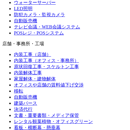
ウォーターサーバー
LED照明
防犯カメラ・監視カメラ
自動販売機
テレビ会議・WEB会議システム
POSレジ・POSシステム
店舗・事務所・工場
内装工事（店舗）
内装工事（オフィス・事務所）
原状回復工事・スケルトン工事
内装解体工事
家屋解体・建物解体
オフィスや店舗の賃料値下げ交渉
移転
自動販売機
建築パース
決済代行
文書・重要書類・メディア保管
レンタル観葉植物・オフィスグリーン
看板・横断幕・懸垂幕