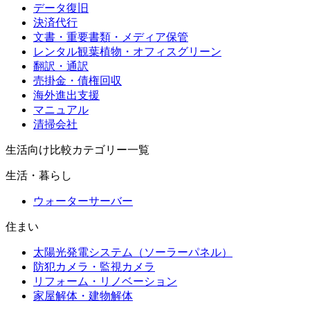
データ復旧
決済代行
文書・重要書類・メディア保管
レンタル観葉植物・オフィスグリーン
翻訳・通訳
売掛金・債権回収
海外進出支援
マニュアル
清掃会社
生活向け比較カテゴリー一覧
生活・暮らし
ウォーターサーバー
住まい
太陽光発電システム（ソーラーパネル）
防犯カメラ・監視カメラ
リフォーム・リノベーション
家屋解体・建物解体