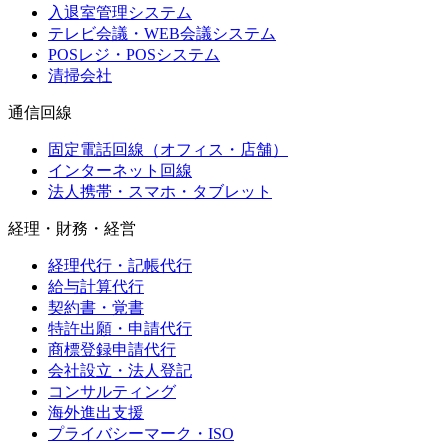
入退室管理システム
テレビ会議・WEB会議システム
POSレジ・POSシステム
清掃会社
通信回線
固定電話回線（オフィス・店舗）
インターネット回線
法人携帯・スマホ・タブレット
経理・財務・経営
経理代行・記帳代行
給与計算代行
契約書・覚書
特許出願・申請代行
商標登録申請代行
会社設立・法人登記
コンサルティング
海外進出支援
プライバシーマーク・ISO