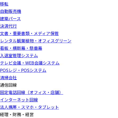
移転
自動販売機
建築パース
決済代行
文書・重要書類・メディア保管
レンタル観葉植物・オフィスグリーン
看板・横断幕・懸垂幕
入退室管理システム
テレビ会議・WEB会議システム
POSレジ・POSシステム
清掃会社
通信回線
固定電話回線（オフィス・店舗）
インターネット回線
法人携帯・スマホ・タブレット
経理・財務・経営