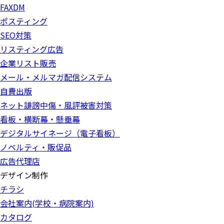
FAXDM
ポスティング
SEO対策
リスティング広告
企業リスト販売
メール・メルマガ配信システム
自費出版
ネット誹謗中傷・風評被害対策
看板・横断幕・懸垂幕
デジタルサイネージ（電子看板）
ノベルティ・販促品
広告代理店
デザイン制作
チラシ
会社案内(学校・病院案内)
カタログ