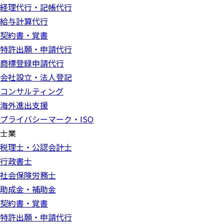
経理代行・記帳代行
給与計算代行
契約書・覚書
特許出願・申請代行
商標登録申請代行
会社設立・法人登記
コンサルティング
海外進出支援
プライバシーマーク・ISO
士業
税理士・公認会計士
行政書士
社会保険労務士
助成金・補助金
契約書・覚書
特許出願・申請代行