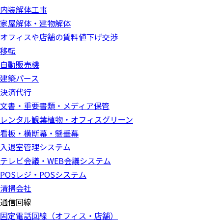
内装解体工事
家屋解体・建物解体
オフィスや店舗の賃料値下げ交渉
移転
自動販売機
建築パース
決済代行
文書・重要書類・メディア保管
レンタル観葉植物・オフィスグリーン
看板・横断幕・懸垂幕
入退室管理システム
テレビ会議・WEB会議システム
POSレジ・POSシステム
清掃会社
通信回線
固定電話回線（オフィス・店舗）