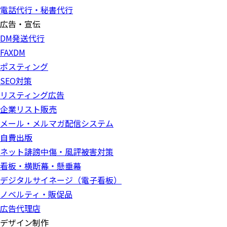
電話代行・秘書代行
広告・宣伝
DM発送代行
FAXDM
ポスティング
SEO対策
リスティング広告
企業リスト販売
メール・メルマガ配信システム
自費出版
ネット誹謗中傷・風評被害対策
看板・横断幕・懸垂幕
デジタルサイネージ（電子看板）
ノベルティ・販促品
広告代理店
デザイン制作