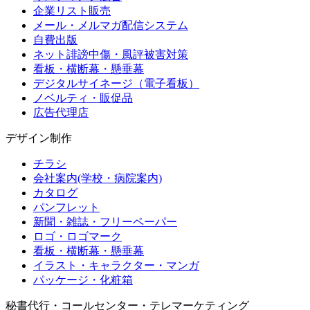
企業リスト販売
メール・メルマガ配信システム
自費出版
ネット誹謗中傷・風評被害対策
看板・横断幕・懸垂幕
デジタルサイネージ（電子看板）
ノベルティ・販促品
広告代理店
デザイン制作
チラシ
会社案内(学校・病院案内)
カタログ
パンフレット
新聞・雑誌・フリーペーパー
ロゴ・ロゴマーク
看板・横断幕・懸垂幕
イラスト・キャラクター・マンガ
パッケージ・化粧箱
秘書代行・コールセンター・テレマーケティング