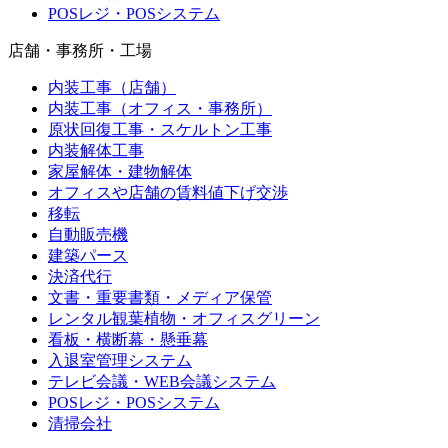
POSレジ・POSシステム
店舗・事務所・工場
内装工事（店舗）
内装工事（オフィス・事務所）
原状回復工事・スケルトン工事
内装解体工事
家屋解体・建物解体
オフィスや店舗の賃料値下げ交渉
移転
自動販売機
建築パース
決済代行
文書・重要書類・メディア保管
レンタル観葉植物・オフィスグリーン
看板・横断幕・懸垂幕
入退室管理システム
テレビ会議・WEB会議システム
POSレジ・POSシステム
清掃会社