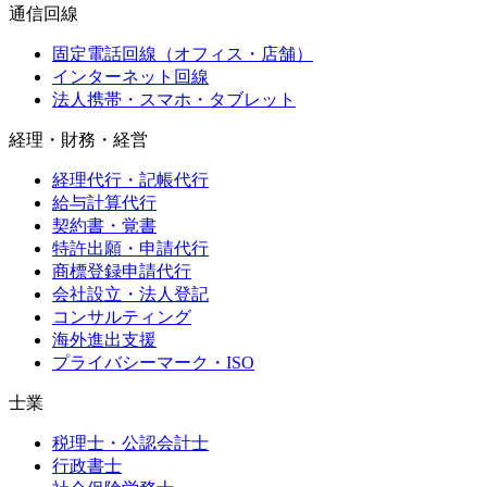
通信回線
固定電話回線（オフィス・店舗）
インターネット回線
法人携帯・スマホ・タブレット
経理・財務・経営
経理代行・記帳代行
給与計算代行
契約書・覚書
特許出願・申請代行
商標登録申請代行
会社設立・法人登記
コンサルティング
海外進出支援
プライバシーマーク・ISO
士業
税理士・公認会計士
行政書士