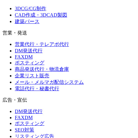
3DCG/CG制作
CAD作成・3DCAD製図
建築パース
営業・発送
営業代行・テレアポ代行
DM発送代行
FAXDM
ポスティング
商品発送代行・物流倉庫
企業リスト販売
メール・メルマガ配信システム
電話代行・秘書代行
広告・宣伝
DM発送代行
FAXDM
ポスティング
SEO対策
リスティング広告