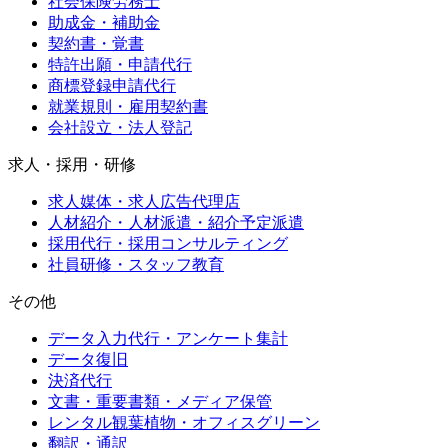
社会保険労務士
助成金・補助金
契約書・覚書
特許出願・申請代行
商標登録申請代行
就業規則・雇用契約書
会社設立・法人登記
求人・採用・研修
求人媒体・求人広告代理店
人材紹介・人材派遣・紹介予定派遣
採用代行・採用コンサルティング
社員研修・スタッフ教育
その他
データ入力代行・アンケート集計
データ復旧
決済代行
文書・重要書類・メディア保管
レンタル観葉植物・オフィスグリーン
翻訳・通訳