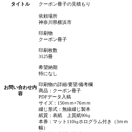
タイトル
クーポン冊子の見積もり
依頼場所
神奈川県横浜市
印刷物
クーポン冊子
印刷枚数
3125冊
希望納期
特になし
印刷物の詳細/要望/備考欄
お問い合わせ内
商品：クーポン冊子
容
PDFデータ入稿
サイズ：150ｍｍ×76ｍｍ
綴じ形式：無線綴じ製本
紙質：表紙 上質紙90㎏
本券：マット110㎏ホログラム付き（3ｍｍ
幅）