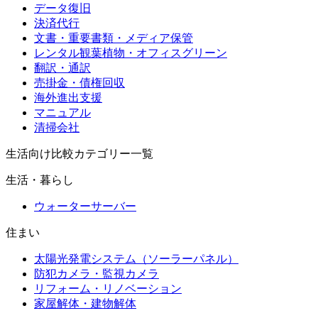
データ復旧
決済代行
文書・重要書類・メディア保管
レンタル観葉植物・オフィスグリーン
翻訳・通訳
売掛金・債権回収
海外進出支援
マニュアル
清掃会社
生活向け比較カテゴリー一覧
生活・暮らし
ウォーターサーバー
住まい
太陽光発電システム（ソーラーパネル）
防犯カメラ・監視カメラ
リフォーム・リノベーション
家屋解体・建物解体