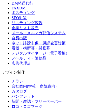
DM発送代行
FAXDM
ポスティング
SEO対策
リスティング広告
企業リスト販売
メール・メルマガ配信システム
自費出版
ネット誹謗中傷・風評被害対策
看板・横断幕・懸垂幕
デジタルサイネージ（電子看板）
ノベルティ・販促品
広告代理店
デザイン制作
チラシ
会社案内(学校・病院案内)
カタログ
パンフレット
新聞・雑誌・フリーペーパー
ロゴ・ロゴマーク