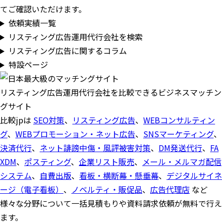
てご確認いただけます。
依頼実績一覧
リスティング広告運用代行会社を検索
リスティング広告に関するコラム
特設ページ
リスティング広告運用代行会社を比較できるビジネスマッチン
グサイト
比較jpは
SEO対策
、
リスティング広告
、
WEBコンサルティン
グ
、
WEBプロモーション・ネット広告
、
SNSマーケティング
、
決済代行
、
ネット誹謗中傷・風評被害対策
、
DM発送代行
、
FA
XDM
、
ポスティング
、
企業リスト販売
、
メール・メルマガ配信
システム
、
自費出版
、
看板・横断幕・懸垂幕
、
デジタルサイネ
ージ（電子看板）
、
ノベルティ・販促品
、
広告代理店
など
様々な分野について一括見積もりや資料請求依頼が無料で行え
ます。