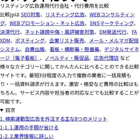
リスティング広告運用代行会社・代行費用を比較
比較jpは
SEO対策
、
リスティング広告
、
WEBコンサルティン
グ
、
WEBプロモーション・ネット広告
、
SNSマーケティング
、
決済代行
、
ネット誹謗中傷・風評被害対策
、
DM発送代行
、
FA
XDM
、
ポスティング
、
企業リスト販売
、
メール・メルマガ配信
システム
、
自費出版
、
看板・横断幕・懸垂幕
、
デジタルサイネ
ージ（電子看板）
、
ノベルティ・販促品
、
広告代理店
など
様々なカテゴリーに関してかんたんに比べることのできる比較
サイトです。最短3分程度の入力で複数の業者に一括見積も
り・一括資料請求が行えます。激安・格安など費用の比較はも
ちろん、サービス内容や担当者の対応などでも比較することが
可能です。
目次
1. 検索連動型広告を外注する主な8つのメリット
1-1. 1.運用の手間が省ける
1-2. 2.業界情報に詳しい