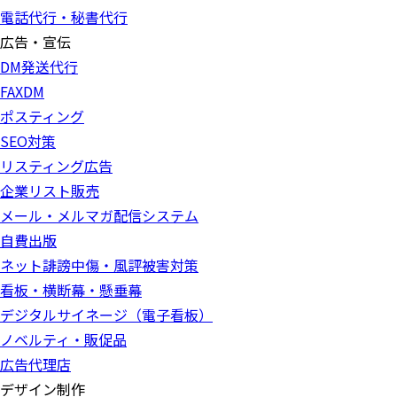
電話代行・秘書代行
広告・宣伝
DM発送代行
FAXDM
ポスティング
SEO対策
リスティング広告
企業リスト販売
メール・メルマガ配信システム
自費出版
ネット誹謗中傷・風評被害対策
看板・横断幕・懸垂幕
デジタルサイネージ（電子看板）
ノベルティ・販促品
広告代理店
デザイン制作