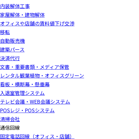
内装解体工事
家屋解体・建物解体
オフィスや店舗の賃料値下げ交渉
移転
自動販売機
建築パース
決済代行
文書・重要書類・メディア保管
レンタル観葉植物・オフィスグリーン
看板・横断幕・懸垂幕
入退室管理システム
テレビ会議・WEB会議システム
POSレジ・POSシステム
清掃会社
通信回線
固定電話回線（オフィス・店舗）