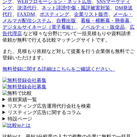
ング
、
WEBプロモーション・ネット広告
、
SNSマーケティ
ング
、
決済代行
、
ネット誹謗中傷・風評被害対策
、
DM発送
代行
、
FAXDM
、
ポスティング
、
企業リスト販売
、
メール・
メルマガ配信システム
、
自費出版
、
看板・横断幕・懸垂幕
、
デジタルサイネージ（電子看板）
、
ノベルティ・販促品
、
広
告代理店
など様々な分野について一括見積もりや資料請求
依頼が無料で行える比較マッチングサイトです。
また、見積もり依頼など対して提案を行う企業側も無料でご
登録いただけます。
無料登録に関する詳細はこちらをご確認ください。
依頼実績一覧
リスティング広告運用代行会社を検索
リスティング広告に関するコラム
特設ページ
比較jpは、
最短3分
程度の入力で複数の企業に
無料
で一括見