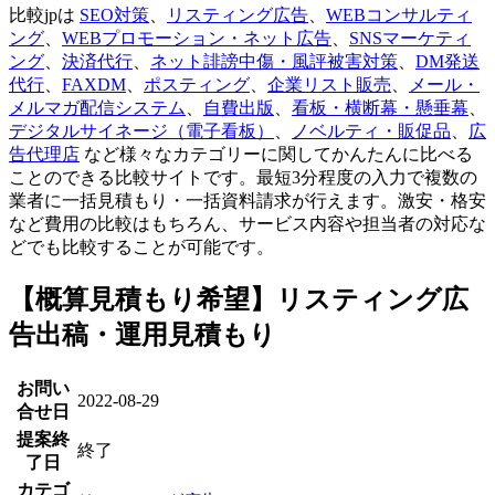
比較jpは
SEO対策
、
リスティング広告
、
WEBコンサルティ
ング
、
WEBプロモーション・ネット広告
、
SNSマーケティ
ング
、
決済代行
、
ネット誹謗中傷・風評被害対策
、
DM発送
代行
、
FAXDM
、
ポスティング
、
企業リスト販売
、
メール・
メルマガ配信システム
、
自費出版
、
看板・横断幕・懸垂幕
、
デジタルサイネージ（電子看板）
、
ノベルティ・販促品
、
広
告代理店
など様々なカテゴリーに関してかんたんに比べる
ことのできる比較サイトです。最短3分程度の入力で複数の
業者に一括見積もり・一括資料請求が行えます。激安・格安
など費用の比較はもちろん、サービス内容や担当者の対応な
どでも比較することが可能です。
【概算見積もり希望】リスティング広
告出稿・運用見積もり
お問い
2022-08-29
合せ日
提案終
終了
了日
カテゴ