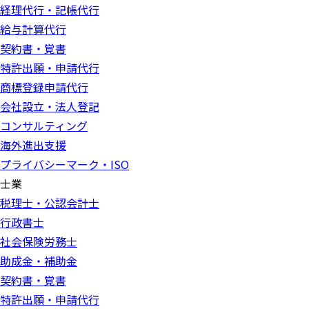
経理代行・記帳代行
給与計算代行
契約書・覚書
特許出願・申請代行
商標登録申請代行
会社設立・法人登記
コンサルティング
海外進出支援
プライバシーマーク・ISO
士業
税理士・公認会計士
行政書士
社会保険労務士
助成金・補助金
契約書・覚書
特許出願・申請代行