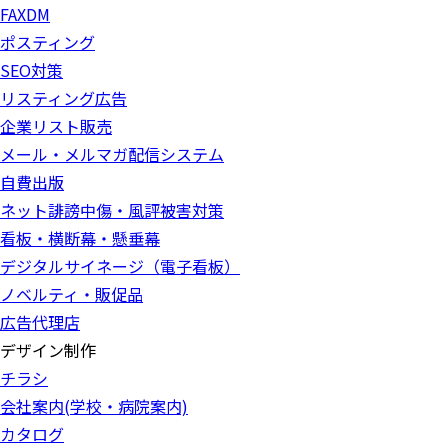
FAXDM
ポスティング
SEO対策
リスティング広告
企業リスト販売
メール・メルマガ配信システム
自費出版
ネット誹謗中傷・風評被害対策
看板・横断幕・懸垂幕
デジタルサイネージ（電子看板）
ノベルティ・販促品
広告代理店
デザイン制作
チラシ
会社案内(学校・病院案内)
カタログ