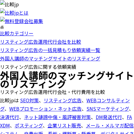
比較カテゴリー
リスティング広告運用代行会社を比較
リスティング広告の一括見積もり依頼実績一覧
外国人講師のマッチングサイトのリスティング
リスティング広告に関する依頼実績
外国人講師のマッチングサイト
のリスティング
リスティング広告運用代行会社・代行費用を比較
比較jpは
SEO対策
、
リスティング広告
、
WEBコンサルティン
グ
、
WEBプロモーション・ネット広告
、
SNSマーケティング
、
決済代行
、
ネット誹謗中傷・風評被害対策
、
DM発送代行
、
FA
XDM
、
ポスティング
、
企業リスト販売
、
メール・メルマガ配信
システム
、
自費出版
、
看板・横断幕・懸垂幕
、
デジタルサイネ