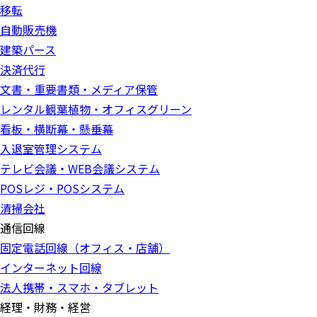
移転
自動販売機
建築パース
決済代行
文書・重要書類・メディア保管
レンタル観葉植物・オフィスグリーン
看板・横断幕・懸垂幕
入退室管理システム
テレビ会議・WEB会議システム
POSレジ・POSシステム
清掃会社
通信回線
固定電話回線（オフィス・店舗）
インターネット回線
法人携帯・スマホ・タブレット
経理・財務・経営