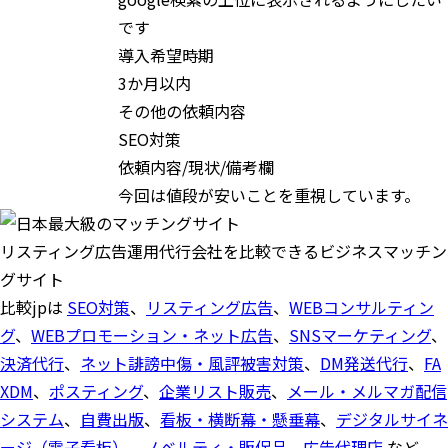
です
導入希望時期
3か月以内
その他の依頼内容
SEO対策
依頼内容/現状/備考欄
今回は値段が安いことを重視しています。
リスティング広告運用代行会社を比較できるビジネスマッチン
グサイト
比較jpは
SEO対策
、
リスティング広告
、
WEBコンサルティン
グ
、
WEBプロモーション・ネット広告
、
SNSマーケティング
、
決済代行
、
ネット誹謗中傷・風評被害対策
、
DM発送代行
、
FA
XDM
、
ポスティング
、
企業リスト販売
、
メール・メルマガ配信
システム
、
自費出版
、
看板・横断幕・懸垂幕
、
デジタルサイネ
ージ（電子看板）
、
ノベルティ・販促品
、
広告代理店
など