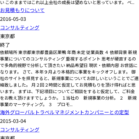
い このままではこれ以上会社の成長は望めないと思っています。 ベ...
お見積もりについて
2016-05-03
コンサルティング
東京都
終了
依頼場所 東京都東京都豊島区巣鴨 年商 未定 従業員数 ４ 依頼背景 新規
事業についてのコンサルティング 重視するポイント 思考が硬直するの
で多角的視野で分析して頂きたい 納品希望日 現状・依頼内容 お世話に
なります。 さて、本年９月より本格的に事業をキックオフします。 御
社のサイトを拝見すると、新規事業についてお詳しいということでご連
絡致しました。 月２回２時間と仮定してお見積もりを頂け得ればと思
います。 まずは、下記項目についてご相談をすると仮定して、ご料金
をお教え頂けますでしょうか。 １当社の 新規事業の分析。 ２ 新規
事業のマーケティング。 ３ プロモ...
海外グローバルトラベルマネジメントカンパニーとの定型
2015-03-04
コンサルティング
東京都