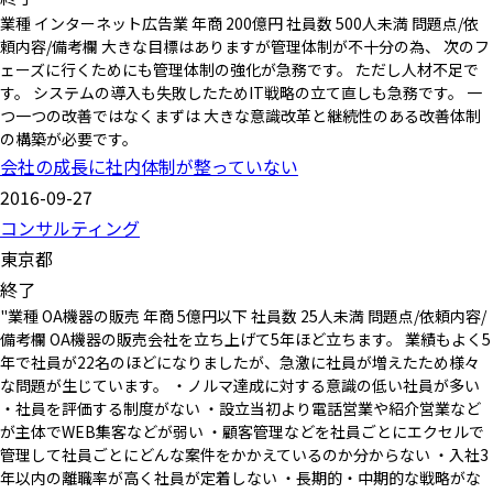
業種 インターネット広告業 年商 200億円 社員数 500人未満 問題点/依
頼内容/備考欄 大きな目標はありますが管理体制が不十分の為、 次のフ
ェーズに行くためにも管理体制の強化が急務です。 ただし人材不足で
す。 システムの導入も失敗したためIT戦略の立て直しも急務です。 一
つ一つの改善ではなくまずは 大きな意識改革と継続性のある改善体制
の構築が必要です。
会社の成長に社内体制が整っていない
2016-09-27
コンサルティング
東京都
終了
"業種 OA機器の販売 年商 5億円以下 社員数 25人未満 問題点/依頼内容/
備考欄 OA機器の販売会社を立ち上げて5年ほど立ちます。 業績もよく5
年で社員が22名のほどになりましたが、急激に社員が増えたため様々
な問題が生じています。 ・ノルマ達成に対する意識の低い社員が多い
・社員を評価する制度がない ・設立当初より電話営業や紹介営業など
が主体でWEB集客などが弱い ・顧客管理などを社員ごとにエクセルで
管理して社員ごとにどんな案件をかかえているのか分からない ・入社3
年以内の離職率が高く社員が定着しない ・長期的・中期的な戦略がな