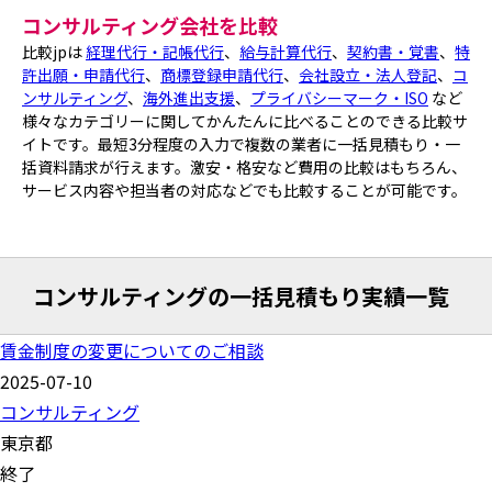
コンサルティング会社を比較
比較jpは
経理代行・記帳代行
、
給与計算代行
、
契約書・覚書
、
特
許出願・申請代行
、
商標登録申請代行
、
会社設立・法人登記
、
コ
ンサルティング
、
海外進出支援
、
プライバシーマーク・ISO
など
様々なカテゴリーに関してかんたんに比べることのできる比較サ
イトです。最短3分程度の入力で複数の業者に一括見積もり・一
括資料請求が行えます。激安・格安など費用の比較はもちろん、
サービス内容や担当者の対応などでも比較することが可能です。
コンサルティングの一括見積もり実績一覧
賃金制度の変更についてのご相談
2025-07-10
コンサルティング
東京都
終了