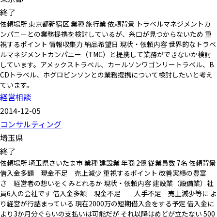
終了
依頼場所 東京都新宿区 業種 旅行業 依頼背景 トラベルマネジメントカ
ンパニーとの業務提携を検討しているが、糸口が見つからないため 重
視するポイント 情報収集力 納品希望日 現状・依頼内容 世界的なトラベ
ルマネジメントカンパニー（TMC）と提携して業務ができないか検討
しています。アメックストラベル、カールソンワゴンリートラベル、B
CDトラベル、ホグロビンソンとの業務提携について検討したいと考え
ています。
経営相談
2014-12-05
コンサルティング
埼玉県
終了
依頼場所 埼玉県さいたま市 業種 建設業 年商 2億 従業員数 7名 依頼背景
借入金多額 現金不足 売上減少 重視するポイント 改善実績の豊富
さ 経営者の想いをくみとれるか 現状・依頼内容 建設業（設備業）社
員6人の会社です 借入金多額 現金不足 人手不足 売上減少等に よ
り経営が行詰まっている 現在2000万の短期借入金をする予定 借入金に
より3か月分ぐらいの支払いは可能だが それ以降はめどが立たない 500