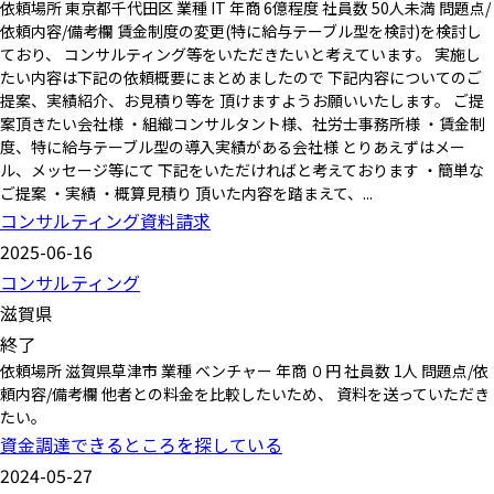
依頼場所 東京都千代田区 業種 IT 年商 6億程度 社員数 50人未満 問題点/
依頼内容/備考欄 賃金制度の変更(特に給与テーブル型を検討)を検討し
ており、 コンサルティング等をいただきたいと考えています。 実施し
たい内容は下記の依頼概要にまとめましたので 下記内容についてのご
提案、実績紹介、お見積り等を 頂けますようお願いいたします。 ご提
案頂きたい会社様 ・組織コンサルタント様、社労士事務所様 ・賃金制
度、特に給与テーブル型の導入実績がある会社様 とりあえずはメー
ル、メッセージ等にて 下記をいただければと考えております ・簡単な
ご提案 ・実績 ・概算見積り 頂いた内容を踏まえて、...
コンサルティング資料請求
2025-06-16
コンサルティング
滋賀県
終了
依頼場所 滋賀県草津市 業種 ベンチャー 年商 ０円 社員数 1人 問題点/依
頼内容/備考欄 他者との料金を比較したいため、 資料を送っていただき
たい。
資金調達できるところを探している
2024-05-27