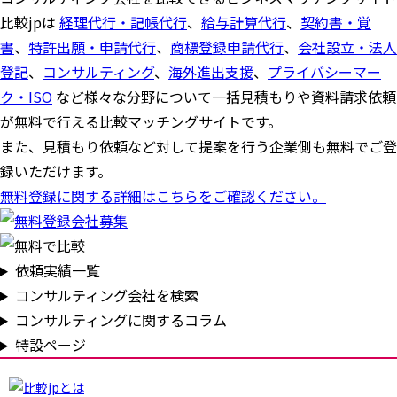
比較jpは
経理代行・記帳代行
、
給与計算代行
、
契約書・覚
書
、
特許出願・申請代行
、
商標登録申請代行
、
会社設立・法人
登記
、
コンサルティング
、
海外進出支援
、
プライバシーマー
ク・ISO
など様々な分野について一括見積もりや資料請求依頼
が無料で行える比較マッチングサイトです。
また、見積もり依頼など対して提案を行う企業側も無料でご登
録いただけます。
無料登録に関する詳細はこちらをご確認ください。
依頼実績一覧
コンサルティング会社を検索
コンサルティングに関するコラム
特設ページ