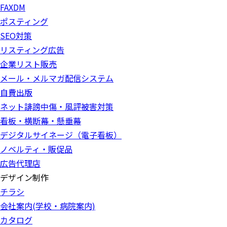
FAXDM
ポスティング
SEO対策
リスティング広告
企業リスト販売
メール・メルマガ配信システム
自費出版
ネット誹謗中傷・風評被害対策
看板・横断幕・懸垂幕
デジタルサイネージ（電子看板）
ノベルティ・販促品
広告代理店
デザイン制作
チラシ
会社案内(学校・病院案内)
カタログ