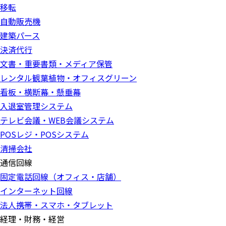
移転
自動販売機
建築パース
決済代行
文書・重要書類・メディア保管
レンタル観葉植物・オフィスグリーン
看板・横断幕・懸垂幕
入退室管理システム
テレビ会議・WEB会議システム
POSレジ・POSシステム
清掃会社
通信回線
固定電話回線（オフィス・店舗）
インターネット回線
法人携帯・スマホ・タブレット
経理・財務・経営