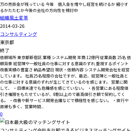
万の売掛金が残っている 今後 借入金を増やし経営を続けるか 縮小す
るかたたむか今後の会社の方向性を検討中
組織風土変革
2014-03-26
コンサルティング
東京都
終了
依頼場所 東京都新宿区 業種 システム開発 年商 12億円 従業員数 25名 依
頼背景 経営陣や一般社員の仕事に対する意識のずれ 重視するポイント
改善実績の豊富さ 納品希望日 現状・依頼内容 システム開発会社を経営
しています。 社員25名程度の会社ですが、最近、経営陣と一般社員と
の仕事に対する意識のずれが生じてきているのを感じます。 営業に関
して、 ・目標未達でも危機感を感じていない。 ・各営業にある程度値
引き権限をもたせているが、8割以上ので最高値引き額で契約してく
る。 ・改善や新サービス開発会議などで積極性を感じない。 ・直行や
直帰も多く、営業時間...
0
コンサルティング会社を比較できるビジネスマッチングサイト