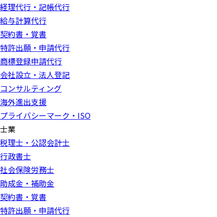
経理代行・記帳代行
給与計算代行
契約書・覚書
特許出願・申請代行
商標登録申請代行
会社設立・法人登記
コンサルティング
海外進出支援
プライバシーマーク・ISO
士業
税理士・公認会計士
行政書士
社会保険労務士
助成金・補助金
契約書・覚書
特許出願・申請代行