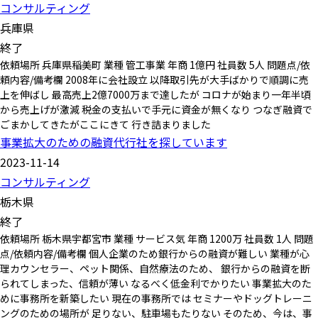
コンサルティング
兵庫県
終了
依頼場所 兵庫県稲美町 業種 管工事業 年商 1億円 社員数 5人 問題点/依
頼内容/備考欄 2008年に会社設立 以降取引先が大手ばかりで順調に売
上を伸ばし 最高売上2億7000万まで達したが コロナが始まり一年半頃
から売上げが激減 税金の支払いで手元に資金が無くなり つなぎ融資で
ごまかしてきたがここにきて 行き詰まりました
事業拡大のための融資代行社を探しています
2023-11-14
コンサルティング
栃木県
終了
依頼場所 栃木県宇都宮市 業種 サービス気 年商 1200万 社員数 1人 問題
点/依頼内容/備考欄 個人企業のため銀行からの融資が難しい 業種が心
理カウンセラー、ペット関係、自然療法のため、 銀行からの融資を断
られてしまった、信頼が薄い なるべく低金利でかりたい 事業拡大のた
めに事務所を新築したい 現在の事務所では セミナーやドッグトレーニ
ングのための場所が 足りない、駐車場もたりない そのため、今は、事