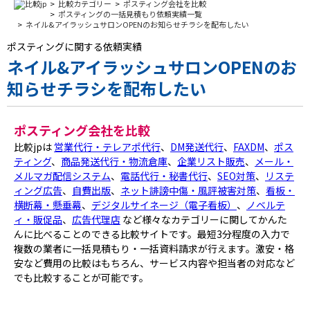
比較カテゴリー
ポスティング会社を比較
ポスティングの一括見積もり依頼実績一覧
ネイル&アイラッシュサロンOPENのお知らせチラシを配布したい
ポスティングに関する依頼実績
ネイル&アイラッシュサロンOPENのお
知らせチラシを配布したい
ポスティング会社を比較
比較jpは
営業代行・テレアポ代行
、
DM発送代行
、
FAXDM
、
ポス
ティング
、
商品発送代行・物流倉庫
、
企業リスト販売
、
メール・
メルマガ配信システム
、
電話代行・秘書代行
、
SEO対策
、
リステ
ィング広告
、
自費出版
、
ネット誹謗中傷・風評被害対策
、
看板・
横断幕・懸垂幕
、
デジタルサイネージ（電子看板）
、
ノベルテ
ィ・販促品
、
広告代理店
など様々なカテゴリーに関してかんた
んに比べることのできる比較サイトです。最短3分程度の入力で
複数の業者に一括見積もり・一括資料請求が行えます。激安・格
安など費用の比較はもちろん、サービス内容や担当者の対応など
でも比較することが可能です。