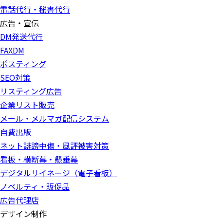
電話代行・秘書代行
広告・宣伝
DM発送代行
FAXDM
ポスティング
SEO対策
リスティング広告
企業リスト販売
メール・メルマガ配信システム
自費出版
ネット誹謗中傷・風評被害対策
看板・横断幕・懸垂幕
デジタルサイネージ（電子看板）
ノベルティ・販促品
広告代理店
デザイン制作