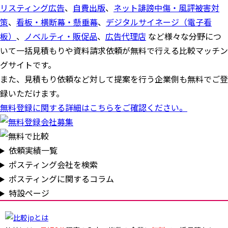
リスティング広告
、
自費出版
、
ネット誹謗中傷・風評被害対
策
、
看板・横断幕・懸垂幕
、
デジタルサイネージ（電子看
板）
、
ノベルティ・販促品
、
広告代理店
など様々な分野につ
いて一括見積もりや資料請求依頼が無料で行える比較マッチン
グサイトです。
また、見積もり依頼など対して提案を行う企業側も無料でご登
録いただけます。
無料登録に関する詳細はこちらをご確認ください。
依頼実績一覧
ポスティング会社を検索
ポスティングに関するコラム
特設ページ