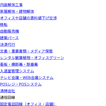
内装解体工事
家屋解体・建物解体
オフィスや店舗の賃料値下げ交渉
移転
自動販売機
建築パース
決済代行
文書・重要書類・メディア保管
レンタル観葉植物・オフィスグリーン
看板・横断幕・懸垂幕
入退室管理システム
テレビ会議・WEB会議システム
POSレジ・POSシステム
清掃会社
通信回線
固定電話回線（オフィス・店舗）