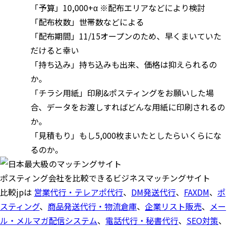
「予算」10,000+α ※配布エリアなどにより検討
「配布枚数」世帯数などによる
「配布期間」11/15オープンのため、早くまいていた
だけると幸い
「持ち込み」持ち込みも出来、価格は抑えられるの
か。
「チラシ用紙」印刷&ポスティングをお願いした場
合、データをお渡しすればどんな用紙に印刷されるの
か。
「見積もり」もし5,000枚まいたとしたらいくらにな
るのか。
ポスティング会社を比較できるビジネスマッチングサイト
比較jpは
営業代行・テレアポ代行
、
DM発送代行
、
FAXDM
、
ポ
スティング
、
商品発送代行・物流倉庫
、
企業リスト販売
、
メー
ル・メルマガ配信システム
、
電話代行・秘書代行
、
SEO対策
、