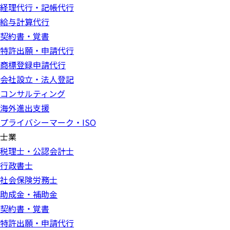
経理代行・記帳代行
給与計算代行
契約書・覚書
特許出願・申請代行
商標登録申請代行
会社設立・法人登記
コンサルティング
海外進出支援
プライバシーマーク・ISO
士業
税理士・公認会計士
行政書士
社会保険労務士
助成金・補助金
契約書・覚書
特許出願・申請代行