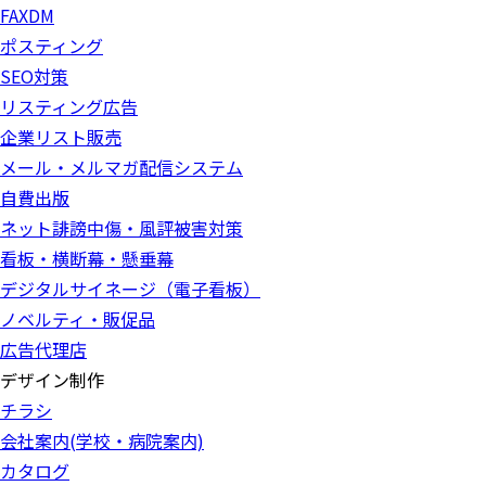
FAXDM
ポスティング
SEO対策
リスティング広告
企業リスト販売
メール・メルマガ配信システム
自費出版
ネット誹謗中傷・風評被害対策
看板・横断幕・懸垂幕
デジタルサイネージ（電子看板）
ノベルティ・販促品
広告代理店
デザイン制作
チラシ
会社案内(学校・病院案内)
カタログ