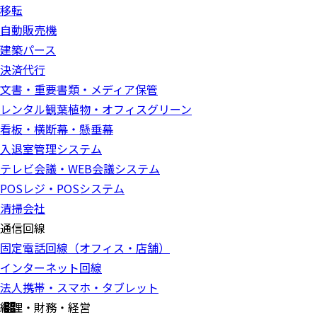
移転
自動販売機
建築パース
決済代行
文書・重要書類・メディア保管
レンタル観葉植物・オフィスグリーン
看板・横断幕・懸垂幕
入退室管理システム
テレビ会議・WEB会議システム
POSレジ・POSシステム
清掃会社
通信回線
固定電話回線（オフィス・店舗）
インターネット回線
法人携帯・スマホ・タブレット
経理・財務・経営