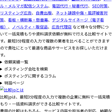
ル・メルマガ配信システム
、
電話代行・秘書代行
、
SEO対策
、
リスティング広告
、
自費出版
、
ネット誹謗中傷・風評被害対
策
、
看板・横断幕・懸垂幕
、
デジタルサイネージ（電子看
板）
、
ノベルティ・販促品
、
広告代理店
など様々な分野につ
いて一括見積もりや資料請求依頼が無料で行える比較サイトで
す。最短3分程度の入力で複数の業者を比べることができます
ので貴社にとって最適な商品やサービスをお探しいただけま
す。
依頼実績一覧
ポスティング会社を検索
ポスティングに関するコラム
特設ページ
比較jpは、
最短3分
程度の入力で複数の企業に
無料
で一括見積
もり・一括資料請求ができる比較サイトです。
費用の比較はもちろん、サービス内容や担当者の対応、納期な