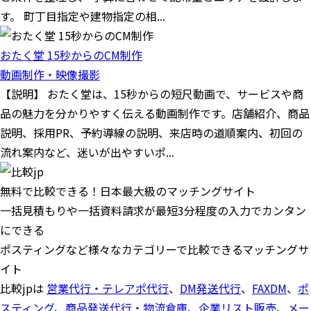
す。 町丁目指定や建物指定の相...
おたく堂 15秒からのCM制作
動画制作・映像撮影
【説明】 おたく堂は、15秒からの短尺動画で、サービスや商
品の魅力を分かりやすく伝える動画制作です。店舗紹介、商品
説明、採用PR、予約導線の説明、来店時の道順案内、初回の
流れ案内など、迷いが出やすいポ...
無料で比較できる！日本最大級のマッチングサイト
一括見積もりや一括資料請求が最短3分程度の入力でカンタン
にできる
ポスティングなど様々なカテゴリーで比較できるマッチングサ
イト
比較jpは
営業代行・テレアポ代行
、
DM発送代行
、
FAXDM
、
ポ
スティング
、
商品発送代行・物流倉庫
、
企業リスト販売
、
メー