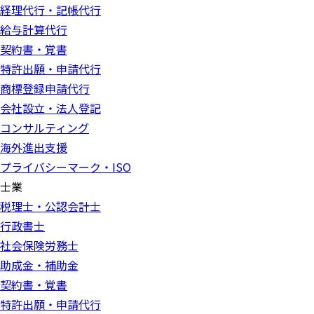
経理代行・記帳代行
給与計算代行
契約書・覚書
特許出願・申請代行
商標登録申請代行
会社設立・法人登記
コンサルティング
海外進出支援
プライバシーマーク・ISO
士業
税理士・公認会計士
行政書士
社会保険労務士
助成金・補助金
契約書・覚書
特許出願・申請代行