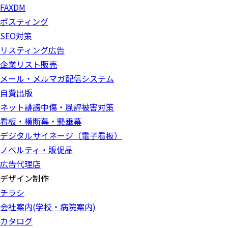
FAXDM
ポスティング
SEO対策
リスティング広告
企業リスト販売
メール・メルマガ配信システム
自費出版
ネット誹謗中傷・風評被害対策
看板・横断幕・懸垂幕
デジタルサイネージ（電子看板）
ノベルティ・販促品
広告代理店
デザイン制作
チラシ
会社案内(学校・病院案内)
カタログ