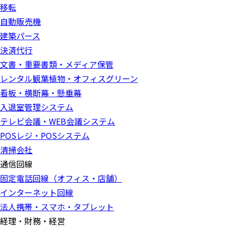
移転
自動販売機
建築パース
決済代行
文書・重要書類・メディア保管
レンタル観葉植物・オフィスグリーン
看板・横断幕・懸垂幕
入退室管理システム
テレビ会議・WEB会議システム
POSレジ・POSシステム
清掃会社
通信回線
固定電話回線（オフィス・店舗）
インターネット回線
法人携帯・スマホ・タブレット
経理・財務・経営