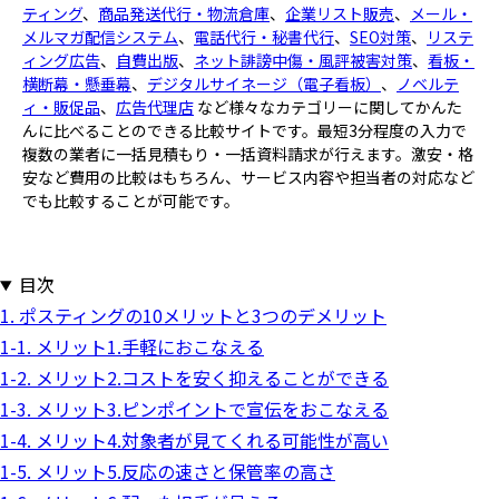
ティング
、
商品発送代行・物流倉庫
、
企業リスト販売
、
メール・
メルマガ配信システム
、
電話代行・秘書代行
、
SEO対策
、
リステ
ィング広告
、
自費出版
、
ネット誹謗中傷・風評被害対策
、
看板・
横断幕・懸垂幕
、
デジタルサイネージ（電子看板）
、
ノベルテ
ィ・販促品
、
広告代理店
など様々なカテゴリーに関してかんた
んに比べることのできる比較サイトです。最短3分程度の入力で
複数の業者に一括見積もり・一括資料請求が行えます。激安・格
安など費用の比較はもちろん、サービス内容や担当者の対応など
でも比較することが可能です。
目次
1. ポスティングの10メリットと3つのデメリット
1-1. メリット1.手軽におこなえる
1-2. メリット2.コストを安く抑えることができる
1-3. メリット3.ピンポイントで宣伝をおこなえる
1-4. メリット4.対象者が見てくれる可能性が高い
1-5. メリット5.反応の速さと保管率の高さ