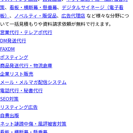
策
、
看板・横断幕・懸垂幕
、
デジタルサイネージ（電子看
板）
、
ノベルティ・販促品
、
広告代理店
など様々な分野につ
いて一括見積もりや資料請求依頼が無料で行えます。
営業代行・テレアポ代行
DM発送代行
FAXDM
ポスティング
商品発送代行・物流倉庫
企業リスト販売
メール・メルマガ配信システム
電話代行・秘書代行
SEO対策
リスティング広告
自費出版
ネット誹謗中傷・風評被害対策
看板・横断幕・懸垂幕