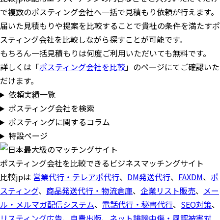
で複数のポスティング会社へ一括で見積もり依頼が行えます。
届いた見積もりや提案を比較することで貴社の条件を満たすポ
スティング会社を比較しながら探すことが可能です。
もちろん一括見積もりは何度ご利用いただいても無料です。
詳しくは「
ポスティング会社を比較
」のページにてご確認いた
だけます。
依頼実績一覧
ポスティング会社を検索
ポスティングに関するコラム
特設ページ
ポスティング会社を比較できるビジネスマッチングサイト
比較jpは
営業代行・テレアポ代行
、
DM発送代行
、
FAXDM
、
ポ
スティング
、
商品発送代行・物流倉庫
、
企業リスト販売
、
メー
ル・メルマガ配信システム
、
電話代行・秘書代行
、
SEO対策
、
リスティング広告
、
自費出版
、
ネット誹謗中傷・風評被害対