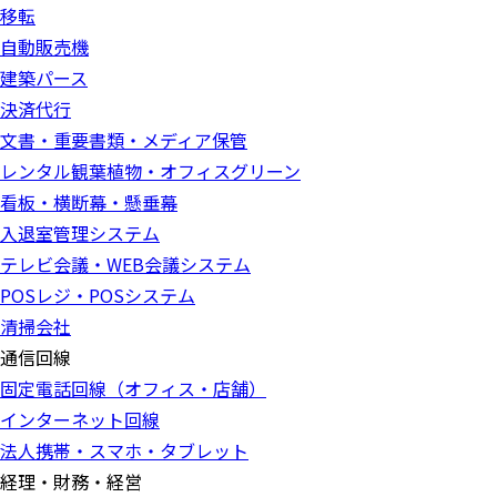
移転
自動販売機
建築パース
決済代行
文書・重要書類・メディア保管
レンタル観葉植物・オフィスグリーン
看板・横断幕・懸垂幕
入退室管理システム
テレビ会議・WEB会議システム
POSレジ・POSシステム
清掃会社
通信回線
固定電話回線（オフィス・店舗）
インターネット回線
法人携帯・スマホ・タブレット
経理・財務・経営