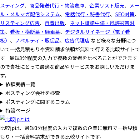
スティング
、
商品発送代行・物流倉庫
、
企業リスト販売
、
メー
ル・メルマガ配信システム
、
電話代行・秘書代行
、
SEO対策
、
リスティング広告
、
自費出版
、
ネット誹謗中傷・風評被害対
策
、
看板・横断幕・懸垂幕
、
デジタルサイネージ（電子看
板）
、
ノベルティ・販促品
、
広告代理店
など様々な分野につ
いて一括見積もりや資料請求依頼が無料で行える比較サイトで
す。最短3分程度の入力で複数の業者を比べることができます
ので貴社にとって最適な商品やサービスをお探しいただけま
す。
依頼実績一覧
ポスティング会社を検索
ポスティングに関するコラム
特設ページ
比較jpは、
最短3分
程度の入力で複数の企業に
無料
で一括見積
もり・一括資料請求ができる比較サイトです。