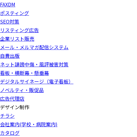
FAXDM
ポスティング
SEO対策
リスティング広告
企業リスト販売
メール・メルマガ配信システム
自費出版
ネット誹謗中傷・風評被害対策
看板・横断幕・懸垂幕
デジタルサイネージ（電子看板）
ノベルティ・販促品
広告代理店
デザイン制作
チラシ
会社案内(学校・病院案内)
カタログ