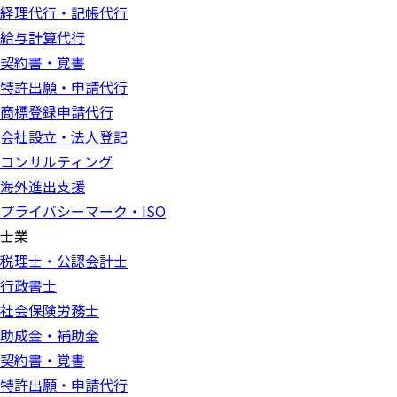
経理代行・記帳代行
給与計算代行
契約書・覚書
特許出願・申請代行
商標登録申請代行
会社設立・法人登記
コンサルティング
海外進出支援
プライバシーマーク・ISO
士業
税理士・公認会計士
行政書士
社会保険労務士
助成金・補助金
契約書・覚書
特許出願・申請代行