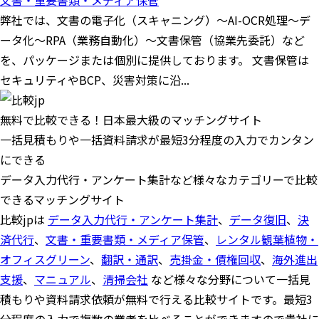
文書・重要書類・メディア保管
弊社では、文書の電子化（スキャニング）～AI-OCR処理～デ
ータ化～RPA（業務自動化）～文書保管（協業先委託）など
を、パッケージまたは個別に提供しております。 文書保管は
セキュリティやBCP、災害対策に沿...
無料で比較できる！日本最大級のマッチングサイト
一括見積もりや一括資料請求が最短3分程度の入力でカンタン
にできる
データ入力代行・アンケート集計など様々なカテゴリーで比較
できるマッチングサイト
比較jpは
データ入力代行・アンケート集計
、
データ復旧
、
決
済代行
、
文書・重要書類・メディア保管
、
レンタル観葉植物・
オフィスグリーン
、
翻訳・通訳
、
売掛金・債権回収
、
海外進出
支援
、
マニュアル
、
清掃会社
など様々な分野について一括見
積もりや資料請求依頼が無料で行える比較サイトです。最短3