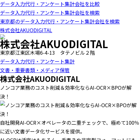
データ入力代行・アンケート集計会社を比較
o
n
データ入力代行・アンケート集計会社を検索
東京都のデータ入力代行・アンケート集計会社を検索
株式会社AKUODIGITAL
株式会社AKUODIGITAL
東京都江東区木場6-4-13 タテノビル２階
データ入力代行・アンケート集計
文書・重要書類・メディア保管
株式会社AKUODIGITAL
ノンコア業務のコスト削減＆効率化ならAI-OCR×BPOが解
決！
自社開発AI-OCR×オペレータの二重チェックで、極めて100％
に近い文書データ化サービスを提供。