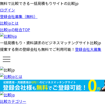
無料で比較できる一括見積もりサイトの比較jp
ログイン
登録会社募集（無料）
比較jpとは
比較jpの総合TOP
一括見積もり・資料請求のビジネスマッチングサイト比較jp
提案する側の登録会社も無料でご利用可能！
登録会社大募集
t
o
g
g
l
e
n
a
v
i
g
a
比較カテゴリー
t
i