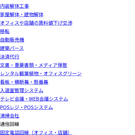
内装解体工事
家屋解体・建物解体
オフィスや店舗の賃料値下げ交渉
移転
自動販売機
建築パース
決済代行
文書・重要書類・メディア保管
レンタル観葉植物・オフィスグリーン
看板・横断幕・懸垂幕
入退室管理システム
テレビ会議・WEB会議システム
POSレジ・POSシステム
清掃会社
通信回線
固定電話回線（オフィス・店舗）