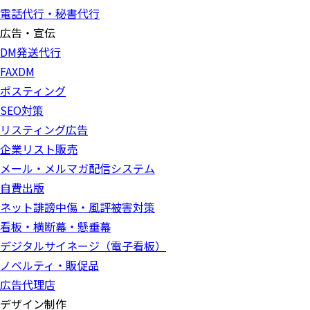
電話代行・秘書代行
広告・宣伝
DM発送代行
FAXDM
ポスティング
SEO対策
リスティング広告
企業リスト販売
メール・メルマガ配信システム
自費出版
ネット誹謗中傷・風評被害対策
看板・横断幕・懸垂幕
デジタルサイネージ（電子看板）
ノベルティ・販促品
広告代理店
デザイン制作