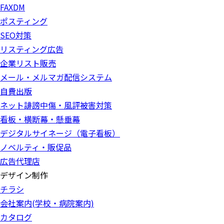
FAXDM
ポスティング
SEO対策
リスティング広告
企業リスト販売
メール・メルマガ配信システム
自費出版
ネット誹謗中傷・風評被害対策
看板・横断幕・懸垂幕
デジタルサイネージ（電子看板）
ノベルティ・販促品
広告代理店
デザイン制作
チラシ
会社案内(学校・病院案内)
カタログ