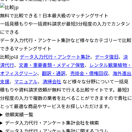
無料で比較できる！日本最大級のマッチングサイト
一括見積もりや一括資料請求が最短3分程度の入力でカンタン
にできる
データ入力代行・アンケート集計など様々なカテゴリーで比較
できるマッチングサイト
比較jpは
データ入力代行・アンケート集計
、
データ復旧
、
決
済代行
、
文書・重要書類・メディア保管
、
レンタル観葉植物・
オフィスグリーン
、
翻訳・通訳
、
売掛金・債権回収
、
海外進出
支援
、
マニュアル
、
清掃会社
など様々な分野について一括見
積もりや資料請求依頼が無料で行える比較サイトです。最短3
分程度の入力で複数の業者を比べることができますので貴社に
とって最適な商品やサービスをお探しいただけます。
依頼実績一覧
データ入力代行・アンケート集計会社を検索
データ入力代行・アンケート集計に関するコラム