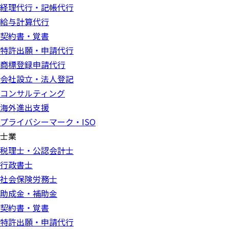
経理代行・記帳代行
給与計算代行
契約書・覚書
特許出願・申請代行
商標登録申請代行
会社設立・法人登記
コンサルティング
海外進出支援
プライバシーマーク・ISO
士業
税理士・公認会計士
行政書士
社会保険労務士
助成金・補助金
契約書・覚書
特許出願・申請代行