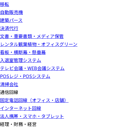
移転
自動販売機
建築パース
決済代行
文書・重要書類・メディア保管
レンタル観葉植物・オフィスグリーン
看板・横断幕・懸垂幕
入退室管理システム
テレビ会議・WEB会議システム
POSレジ・POSシステム
清掃会社
通信回線
固定電話回線（オフィス・店舗）
インターネット回線
法人携帯・スマホ・タブレット
経理・財務・経営