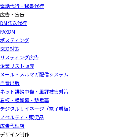
電話代行・秘書代行
広告・宣伝
DM発送代行
FAXDM
ポスティング
SEO対策
リスティング広告
企業リスト販売
メール・メルマガ配信システム
自費出版
ネット誹謗中傷・風評被害対策
看板・横断幕・懸垂幕
デジタルサイネージ（電子看板）
ノベルティ・販促品
広告代理店
デザイン制作