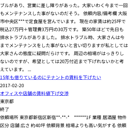
ブルがあり、営業に差し障りがあった。大家いわく今まで一回
もメンテナンスした事がないのだそう。 依頼内容/備考欄 大阪
市中央区***で定食屋を営んでいます。 現在の家賃は約25坪で
税込27万円＋管理費3万円の30万です。 築50年ほどで先日も
排水トラブルがありました。 排水トラブル時、大家さんは今
までメンテナンスをした事がないと言い切りますが私としては
大家さんの態度に疑問だらけです。 周辺の相場がはっきりし
ないのですが、希望としては20万付近まで下げれないかと考
えています。 ...
15年も借りているのにテナントの賃料を下げたい
2017-02-20
オフィスや店舗の賃料値下げ交渉
東京都
終了
依頼場所 東京都新宿区新宿**-**-* ******1F 業種 居酒屋 物件
区分 店舗 広さ 約40坪 依頼背景 相場よりも高い気がする 依頼