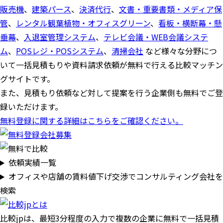
販売機
、
建築パース
、
決済代行
、
文書・重要書類・メディア保
管
、
レンタル観葉植物・オフィスグリーン
、
看板・横断幕・懸
垂幕
、
入退室管理システム
、
テレビ会議・WEB会議システ
ム
、
POSレジ・POSシステム
、
清掃会社
など様々な分野につ
いて一括見積もりや資料請求依頼が無料で行える比較マッチン
グサイトです。
また、見積もり依頼など対して提案を行う企業側も無料でご登
録いただけます。
無料登録に関する詳細はこちらをご確認ください。
依頼実績一覧
オフィスや店舗の賃料値下げ交渉でコンサルティング会社を
検索
比較jpは、
最短3分
程度の入力で複数の企業に
無料
で一括見積