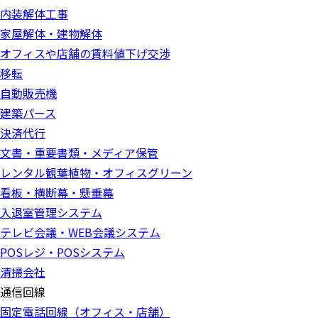
内装解体工事
家屋解体・建物解体
オフィスや店舗の賃料値下げ交渉
移転
自動販売機
建築パース
決済代行
文書・重要書類・メディア保管
レンタル観葉植物・オフィスグリーン
看板・横断幕・懸垂幕
入退室管理システム
テレビ会議・WEB会議システム
POSレジ・POSシステム
清掃会社
通信回線
固定電話回線（オフィス・店舗）