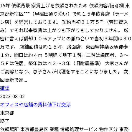
15坪 依頼背景 家賃上げを依頼されたため 依頼内容/備考欄 東
京都新宿区***（早稲田通り沿い）で約１５年飲食店（ラーメ
ン店）を経営しております。 契約当初３１万５千（管理費込
み）でそれ以来家賃は上がりも下がりもしておりません。 厳
密に言えば償却１０％アップとの兼ね合いで当初３年間は３０
万です。 店舗面積は約１５坪、路面店、東西線神楽坂駅徒歩
１分、間口は約４ｍ ５階建て地下１階。二階は歯医者、３～
５Ｆは住居。築年数は４２～３年（旧耐震基準） 大家さんが
ご高齢となり、息子さんが代理をすることになりました。 次
回更新で家...
確認
2023-08-02
オフィスや店舗の賃料値下げ交渉
東京都
終了
依頼場所 東京都豊島区 業種 情報処理サービス 物件区分 事務