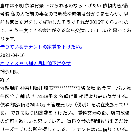
倉庫は不明 依頼背景 下げられるのなら下げたい 依頼内容/備
考欄 私の入社前の事なので明確な時期は分かりませんが、以
前も家賃交渉をして成功したそうでそれが2016年くらいなの
で、もう一度できる余地があるなら交渉してほしいと思ってお
ります。
借りているテナントの家賃を下げたい。
2021-04-16
オフィスや店舗の賃料値下げ交渉
神奈川県
終了
依頼場所 神奈川県川崎市************1階 業種 飲食店 バル 物
件区分 店舗 広さ 74.48平米 依頼背景 相場より高い気がする。
依頼内容/備考欄 40万＋管理費1万（税別）を現在支払ってい
る。 できる限り固定費を下げたい。 賃料交渉の後、店内改装
の許可も欲しいと思っている。 賃料交渉の報酬も出来るだけ
リーズナブルな所を探している。 テナントは7年借りている。