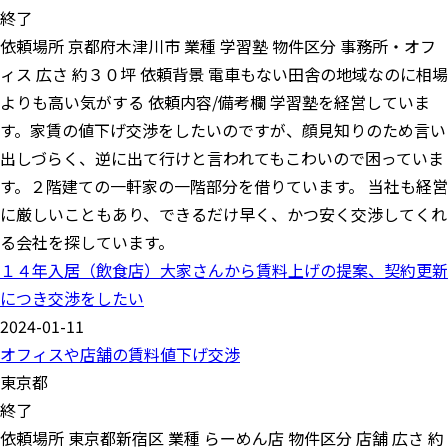
終了
依頼場所 京都府木津川市 業種 学習塾 物件区分 事務所・オフ
ィス 広さ 約３０坪 依頼背景 電車もない田舎の地域なのに相場
よりも高い気がする 依頼内容/備考欄 学習塾を経営していま
す。家賃の値下げ交渉をしたいのですが、顔見知りのため言い
出しづらく、逆に出て行けと言われてもこわいので困っていま
す。２階建ての一軒家の一階部分を借りています。 当社も経営
に厳しいこともあり、できるだけ早く、かつ安く交渉してくれ
る会社を探しています。
１４年入居（飲食店）大家さんから賃料上げの提案、契約更新
につき交渉をしたい
2024-01-11
オフィスや店舗の賃料値下げ交渉
東京都
終了
依頼場所 東京都新宿区 業種 らーめん店 物件区分 店舗 広さ 約