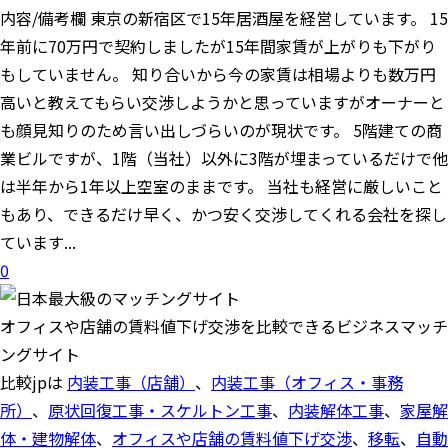
内容/備考欄 東京の新宿区で15年居酒屋を経営しています。 15
年前に70万円で契約しましたが15年間家賃が上がりも下がり
もしていません。 知り合いから今の家賃は相場よりも数万円
高いと教えてもらい交渉しようかと思っていますがオーナーと
も顔見知りのため言い出しづらいのが現状です。 5階建ての商
業ビルですが、1階（当社）以外に3階が埋まっているだけで他
は半年から1年以上空室のままです。 当社も経営に厳しいこと
もあり、できるだけ早く、かつ安く交渉してくれる会社を探し
ています...
0
オフィスや店舗の賃料値下げ交渉を比較できるビジネスマッチ
ングサイト
比較jpは
内装工事（店舗）
、
内装工事（オフィス・事務
所）
、
原状回復工事・スケルトン工事
、
内装解体工事
、
家屋解
体・建物解体
、
オフィスや店舗の賃料値下げ交渉
、
移転
、
自動