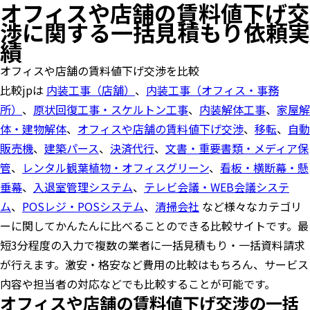
オフィスや店舗の賃料値下げ交
渉に関する一括見積もり依頼実
績
オフィスや店舗の賃料値下げ交渉を比較
比較jpは
内装工事（店舗）
、
内装工事（オフィス・事務
所）
、
原状回復工事・スケルトン工事
、
内装解体工事
、
家屋解
体・建物解体
、
オフィスや店舗の賃料値下げ交渉
、
移転
、
自動
販売機
、
建築パース
、
決済代行
、
文書・重要書類・メディア保
管
、
レンタル観葉植物・オフィスグリーン
、
看板・横断幕・懸
垂幕
、
入退室管理システム
、
テレビ会議・WEB会議システ
ム
、
POSレジ・POSシステム
、
清掃会社
など様々なカテゴリ
ーに関してかんたんに比べることのできる比較サイトです。最
短3分程度の入力で複数の業者に一括見積もり・一括資料請求
が行えます。激安・格安など費用の比較はもちろん、サービス
内容や担当者の対応などでも比較することが可能です。
オフィスや店舗の賃料値下げ交渉の一括