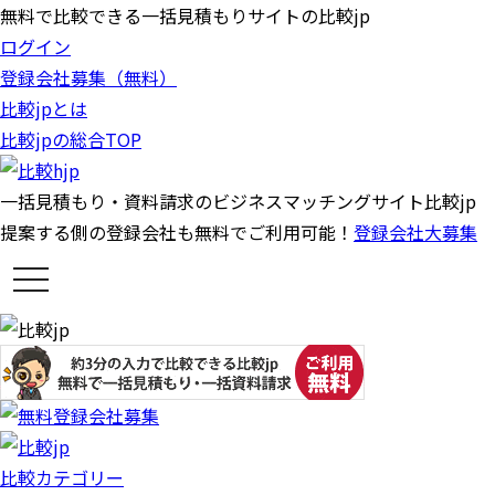
無料で比較できる一括見積もりサイトの比較jp
ログイン
登録会社募集（無料）
比較jpとは
比較jpの総合TOP
一括見積もり・資料請求のビジネスマッチングサイト比較jp
提案する側の登録会社も無料でご利用可能！
登録会社大募集
t
o
g
g
l
e
n
a
v
i
g
a
比較カテゴリー
t
i