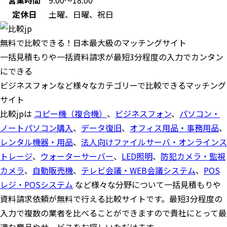
営業時間
9:00～18:00
定休日
土曜、日曜、祝日
無料で比較できる！日本最大級のマッチングサイト
一括見積もりや一括資料請求が最短3分程度の入力でカンタン
にできる
ビジネスフォンなど様々なカテゴリーで比較できるマッチング
サイト
比較jpは
コピー機（複合機）
、
ビジネスフォン
、
パソコン・
ノートパソコン購入
、
データ復旧
、
オフィス用品・事務用品
、
レンタル機器・用品
、
法人向けファイルサーバ・オンラインス
トレージ
、
ウォーターサーバー
、
LED照明
、
防犯カメラ・監視
カメラ
、
自動販売機
、
テレビ会議・WEB会議システム
、
POS
レジ・POSシステム
など様々な分野について一括見積もりや
資料請求依頼が無料で行える比較サイトです。最短3分程度の
入力で複数の業者を比べることができますので貴社にとって最