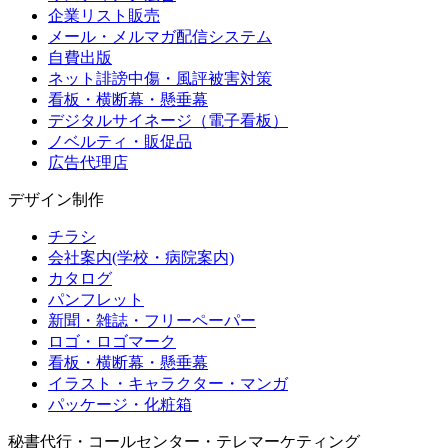
企業リスト販売
メール・メルマガ配信システム
自費出版
ネット誹謗中傷・風評被害対策
看板・横断幕・懸垂幕
デジタルサイネージ（電子看板）
ノベルティ・販促品
広告代理店
デザイン制作
チラシ
会社案内(学校・病院案内)
カタログ
パンフレット
新聞・雑誌・フリーペーパー
ロゴ・ロゴマーク
看板・横断幕・懸垂幕
イラスト・キャラクター・マンガ
パッケージ・化粧箱
秘書代行・コールセンター・テレマーケティング