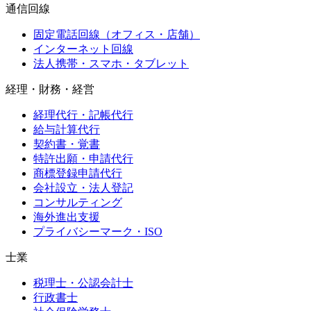
通信回線
固定電話回線（オフィス・店舗）
インターネット回線
法人携帯・スマホ・タブレット
経理・財務・経営
経理代行・記帳代行
給与計算代行
契約書・覚書
特許出願・申請代行
商標登録申請代行
会社設立・法人登記
コンサルティング
海外進出支援
プライバシーマーク・ISO
士業
税理士・公認会計士
行政書士