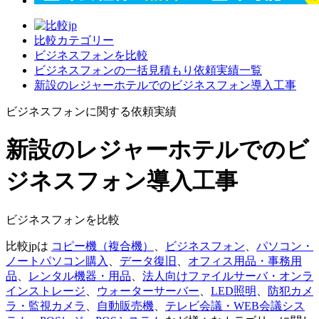
比較カテゴリー
ビジネスフォンを比較
ビジネスフォンの一括見積もり依頼実績一覧
新設のレジャーホテルでのビジネスフォン導入工事
ビジネスフォンに関する依頼実績
新設のレジャーホテルでのビ
ジネスフォン導入工事
ビジネスフォンを比較
比較jpは
コピー機（複合機）
、
ビジネスフォン
、
パソコン・
ノートパソコン購入
、
データ復旧
、
オフィス用品・事務用
品
、
レンタル機器・用品
、
法人向けファイルサーバ・オンラ
インストレージ
、
ウォーターサーバー
、
LED照明
、
防犯カメ
ラ・監視カメラ
、
自動販売機
、
テレビ会議・WEB会議シス