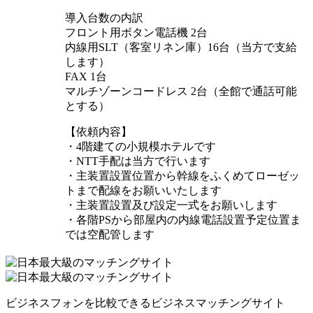
導入台数の内訳
フロント用ボタン電話機 2台
内線用SLT（客室リネン庫）16台（当方で支給
します）
FAX 1台
マルチゾーンコードレス 2台（全館で通話可能
とする）
【依頼内容】
・4階建ての小規模ホテルです
・NTT手配は当方で行います
・主装置設置位置から幹線をふくめてローゼッ
トまで配線をお願いいたします
・主装置設置及び設定一式をお願いします
・各階PSから部屋内の内線電話設置予定位置ま
では空配管します
ビジネスフォンを比較できるビジネスマッチングサイト