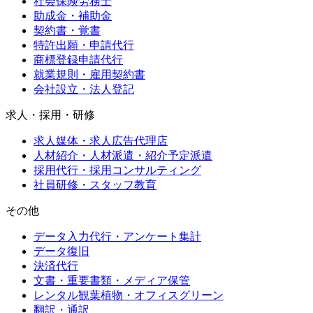
社会保険労務士
助成金・補助金
契約書・覚書
特許出願・申請代行
商標登録申請代行
就業規則・雇用契約書
会社設立・法人登記
求人・採用・研修
求人媒体・求人広告代理店
人材紹介・人材派遣・紹介予定派遣
採用代行・採用コンサルティング
社員研修・スタッフ教育
その他
データ入力代行・アンケート集計
データ復旧
決済代行
文書・重要書類・メディア保管
レンタル観葉植物・オフィスグリーン
翻訳・通訳