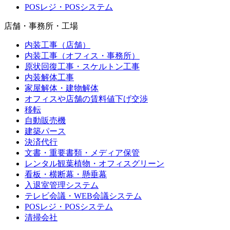
POSレジ・POSシステム
店舗・事務所・工場
内装工事（店舗）
内装工事（オフィス・事務所）
原状回復工事・スケルトン工事
内装解体工事
家屋解体・建物解体
オフィスや店舗の賃料値下げ交渉
移転
自動販売機
建築パース
決済代行
文書・重要書類・メディア保管
レンタル観葉植物・オフィスグリーン
看板・横断幕・懸垂幕
入退室管理システム
テレビ会議・WEB会議システム
POSレジ・POSシステム
清掃会社