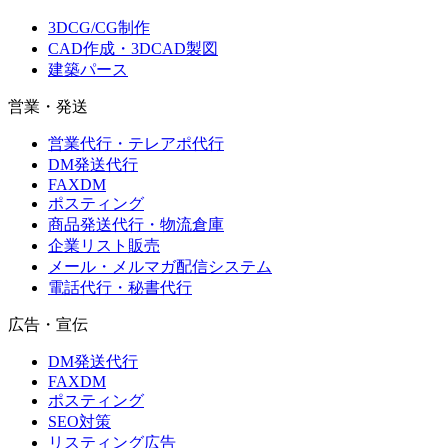
3DCG/CG制作
CAD作成・3DCAD製図
建築パース
営業・発送
営業代行・テレアポ代行
DM発送代行
FAXDM
ポスティング
商品発送代行・物流倉庫
企業リスト販売
メール・メルマガ配信システム
電話代行・秘書代行
広告・宣伝
DM発送代行
FAXDM
ポスティング
SEO対策
リスティング広告