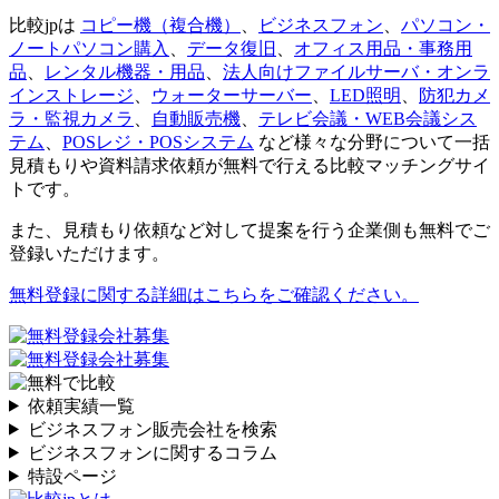
比較jpは
コピー機（複合機）
、
ビジネスフォン
、
パソコン・
ノートパソコン購入
、
データ復旧
、
オフィス用品・事務用
品
、
レンタル機器・用品
、
法人向けファイルサーバ・オンラ
インストレージ
、
ウォーターサーバー
、
LED照明
、
防犯カメ
ラ・監視カメラ
、
自動販売機
、
テレビ会議・WEB会議シス
テム
、
POSレジ・POSシステム
など様々な分野について一括
見積もりや資料請求依頼が無料で行える比較マッチングサイ
トです。
また、見積もり依頼など対して提案を行う企業側も無料でご
登録いただけます。
無料登録に関する詳細はこちらをご確認ください。
依頼実績一覧
ビジネスフォン販売会社を検索
ビジネスフォンに関するコラム
特設ページ