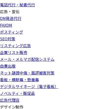
電話代行・秘書代行
広告・宣伝
DM発送代行
FAXDM
ポスティング
SEO対策
リスティング広告
企業リスト販売
メール・メルマガ配信システム
自費出版
ネット誹謗中傷・風評被害対策
看板・横断幕・懸垂幕
デジタルサイネージ（電子看板）
ノベルティ・販促品
広告代理店
デザイン制作