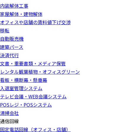
内装解体工事
家屋解体・建物解体
オフィスや店舗の賃料値下げ交渉
移転
自動販売機
建築パース
決済代行
文書・重要書類・メディア保管
レンタル観葉植物・オフィスグリーン
看板・横断幕・懸垂幕
入退室管理システム
テレビ会議・WEB会議システム
POSレジ・POSシステム
清掃会社
通信回線
固定電話回線（オフィス・店舗）