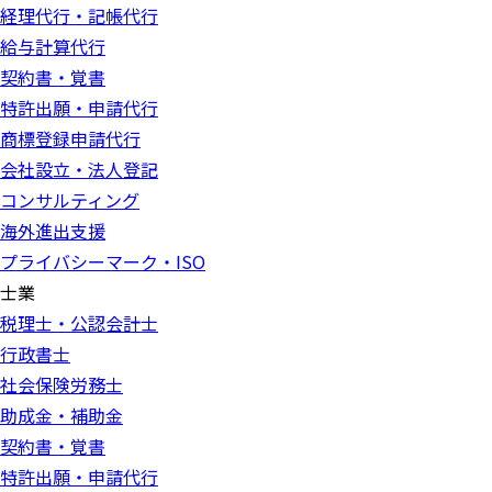
経理代行・記帳代行
給与計算代行
契約書・覚書
特許出願・申請代行
商標登録申請代行
会社設立・法人登記
コンサルティング
海外進出支援
プライバシーマーク・ISO
士業
税理士・公認会計士
行政書士
社会保険労務士
助成金・補助金
契約書・覚書
特許出願・申請代行