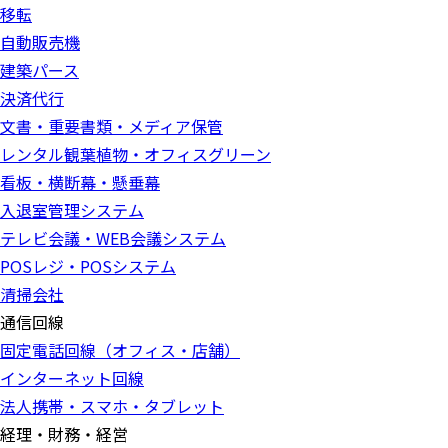
移転
自動販売機
建築パース
決済代行
文書・重要書類・メディア保管
レンタル観葉植物・オフィスグリーン
看板・横断幕・懸垂幕
入退室管理システム
テレビ会議・WEB会議システム
POSレジ・POSシステム
清掃会社
通信回線
固定電話回線（オフィス・店舗）
インターネット回線
法人携帯・スマホ・タブレット
経理・財務・経営