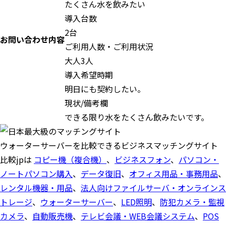
たくさん水を飲みたい
導入台数
2台
お問い合わせ内容
ご利用人数・ご利用状況
大人3人
導入希望時期
明日にも契約したい。
現状/備考欄
できる限り水をたくさん飲みたいです。
ウォーターサーバーを比較できるビジネスマッチングサイト
比較jpは
コピー機（複合機）
、
ビジネスフォン
、
パソコン・
ノートパソコン購入
、
データ復旧
、
オフィス用品・事務用品
、
レンタル機器・用品
、
法人向けファイルサーバ・オンラインス
トレージ
、
ウォーターサーバー
、
LED照明
、
防犯カメラ・監視
カメラ
、
自動販売機
、
テレビ会議・WEB会議システム
、
POS