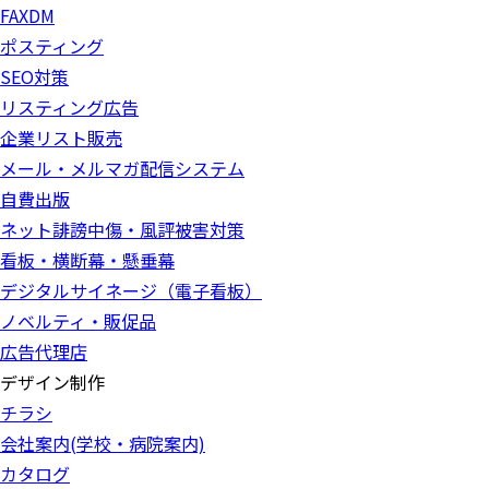
FAXDM
ポスティング
SEO対策
リスティング広告
企業リスト販売
メール・メルマガ配信システム
自費出版
ネット誹謗中傷・風評被害対策
看板・横断幕・懸垂幕
デジタルサイネージ（電子看板）
ノベルティ・販促品
広告代理店
デザイン制作
チラシ
会社案内(学校・病院案内)
カタログ