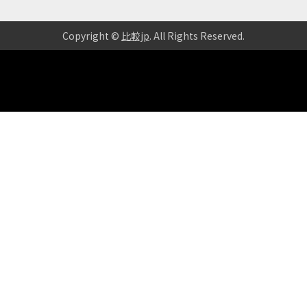
Copyright ©
比較jp
. All Rights Reserved
.