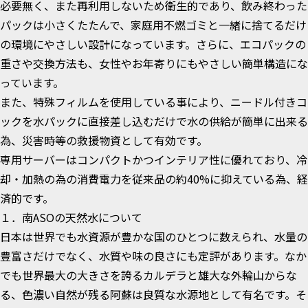
必要無く、また再利用しないため衛生的であり、飲み終わった
パックは小さくたたんで、家庭用不燃ゴミと一緒に捨てるだけ
の環境にやさしい設計になっています。さらに、エコパックの
重さや交換方法も、女性やお年寄りにもやさしい簡単構造にな
っています。
また、特殊フィルムを使用している事により、ニードル付きコ
ックを水パックに直接差し込むだけで水の供給が簡単に出来る
為、災害時等の救援物資として有効です。
専用サーバーはコンパクトかつインテリア性に優れており、冷
却・加熱の為の消費電力を従来品の約40%に抑えている為、経
済的です。
１．南ASOの天然水について
日本は世界でも水資源が豊かな国のひとつに数えられ、水量の
豊富さだけでなく、水質や味の良さにも定評があります。なか
でも世界最大の大きさを誇るカルデラと雄大な外輪山からな
る、色濃い自然が残る阿蘇は良質な水源地として有名です。そ