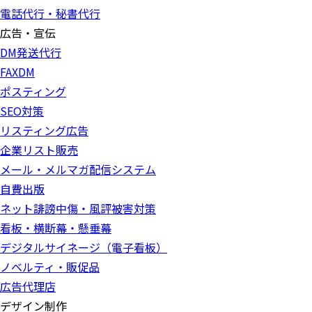
電話代行・秘書代行
広告・宣伝
DM発送代行
FAXDM
ポスティング
SEO対策
リスティング広告
企業リスト販売
メール・メルマガ配信システム
自費出版
ネット誹謗中傷・風評被害対策
看板・横断幕・懸垂幕
デジタルサイネージ（電子看板）
ノベルティ・販促品
広告代理店
デザイン制作