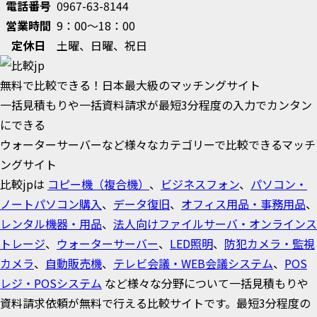
電話番号
0967-63-8144
営業時間
9：00～18：00
定休日
土曜、日曜、祝日
無料で比較できる！日本最大級のマッチングサイト
一括見積もりや一括資料請求が最短3分程度の入力でカンタン
にできる
ウォーターサーバーなど様々なカテゴリーで比較できるマッチ
ングサイト
比較jpは
コピー機（複合機）
、
ビジネスフォン
、
パソコン・
ノートパソコン購入
、
データ復旧
、
オフィス用品・事務用品
、
レンタル機器・用品
、
法人向けファイルサーバ・オンラインス
トレージ
、
ウォーターサーバー
、
LED照明
、
防犯カメラ・監視
カメラ
、
自動販売機
、
テレビ会議・WEB会議システム
、
POS
レジ・POSシステム
など様々な分野について一括見積もりや
資料請求依頼が無料で行える比較サイトです。最短3分程度の