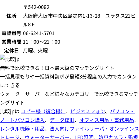
〒542-0082
住所
大阪府大阪市中央区島之内1-13-28 ユラヌス21ビ
ル8Ｆ
電話番号
06-6241-5701
営業時間
11：00～21：00
定休日
月曜、火曜
無料で比較できる！日本最大級のマッチングサイト
一括見積もりや一括資料請求が最短3分程度の入力でカンタン
にできる
ウォーターサーバーなど様々なカテゴリーで比較できるマッチ
ングサイト
比較jpは
コピー機（複合機）
、
ビジネスフォン
、
パソコン・
ノートパソコン購入
、
データ復旧
、
オフィス用品・事務用品
、
レンタル機器・用品
、
法人向けファイルサーバ・オンラインス
トレージ
、
ウォーターサーバー
、
LED照明
、
防犯カメラ・監視