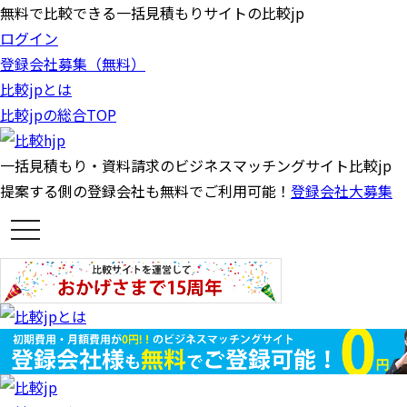
無料で比較できる一括見積もりサイトの比較jp
ログイン
登録会社募集（無料）
比較jpとは
比較jpの総合TOP
一括見積もり・資料請求のビジネスマッチングサイト比較jp
提案する側の登録会社も無料でご利用可能！
登録会社大募集
t
o
g
g
l
e
n
a
v
i
g
a
t
i