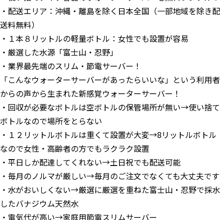
・配送エリア：沖縄・離島を除く日本全国（一部地域を除き配
送料無料）
・１本８リットルの軽量ボトル：女性でも設置が容易
・厳選した水源「富士山・忍野」
・業界最先端のスリム・節電サーバー！
「こんなウォーターサーバーがあったらいいな」という利用者
からの声から生まれた新感覚ウォーターサーバー！
・回収が必要なボトルは空ボトルの保管場所が無い→使い捨て
ボトルなので場所をとらない
・１２リットルボトルは重くて設置が大変→8リットルボトル
なので女性・高齢者の方でもラクラク設置
・平日しか配達してくれない→土日祝でも配送可能
・毎月のノルマが厳しい→毎月のご注文でなくても大丈夫です
・水がおいしくない→厳選に厳選を重ねた富士山・忍野で採水
したバナジウム天然水
・電気代が高い→家庭用節電スリムサーバー