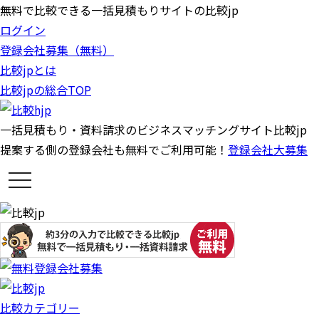
無料で比較できる一括見積もりサイトの比較jp
ログイン
登録会社募集（無料）
比較jpとは
比較jpの総合TOP
一括見積もり・資料請求のビジネスマッチングサイト比較jp
提案する側の登録会社も無料でご利用可能！
登録会社大募集
t
o
g
g
l
e
n
a
v
i
g
a
比較カテゴリー
t
i