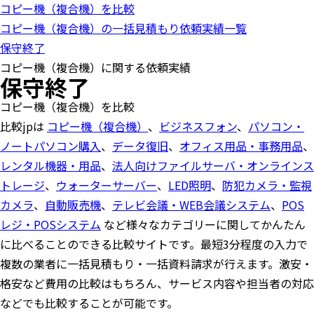
コピー機（複合機）を比較
o
n
コピー機（複合機）の一括見積もり依頼実績一覧
保守終了
コピー機（複合機）に関する依頼実績
保守終了
コピー機（複合機）を比較
比較jpは
コピー機（複合機）
、
ビジネスフォン
、
パソコン・
ノートパソコン購入
、
データ復旧
、
オフィス用品・事務用品
、
レンタル機器・用品
、
法人向けファイルサーバ・オンラインス
トレージ
、
ウォーターサーバー
、
LED照明
、
防犯カメラ・監視
カメラ
、
自動販売機
、
テレビ会議・WEB会議システム
、
POS
レジ・POSシステム
など様々なカテゴリーに関してかんたん
に比べることのできる比較サイトです。最短3分程度の入力で
複数の業者に一括見積もり・一括資料請求が行えます。激安・
格安など費用の比較はもちろん、サービス内容や担当者の対応
などでも比較することが可能です。