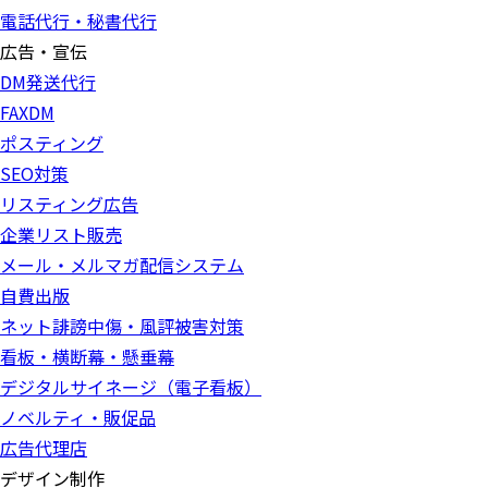
電話代行・秘書代行
広告・宣伝
DM発送代行
FAXDM
ポスティング
SEO対策
リスティング広告
企業リスト販売
メール・メルマガ配信システム
自費出版
ネット誹謗中傷・風評被害対策
看板・横断幕・懸垂幕
デジタルサイネージ（電子看板）
ノベルティ・販促品
広告代理店
デザイン制作