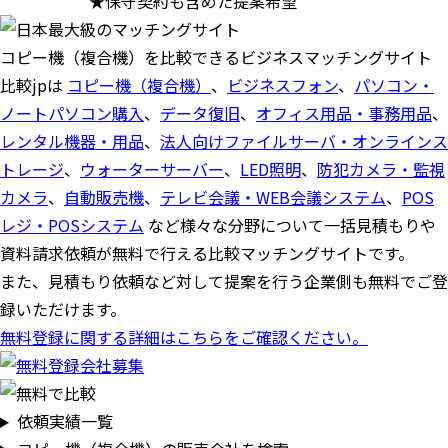
★保守契約も含めた提案希望
コピー機（複合機）を比較できるビジネスマッチングサイト
比較jpは
コピー機（複合機）
、
ビジネスフォン
、
パソコン・
ノートパソコン購入
、
データ復旧
、
オフィス用品・事務用品
、
レンタル機器・用品
、
法人向けファイルサーバ・オンラインス
トレージ
、
ウォーターサーバー
、
LED照明
、
防犯カメラ・監視
カメラ
、
自動販売機
、
テレビ会議・WEB会議システム
、
POS
レジ・POSシステム
など様々な分野について一括見積もりや
資料請求依頼が無料で行える比較マッチングサイトです。
また、見積もり依頼など対して提案を行う企業側も無料でご登
録いただけます。
無料登録に関する詳細はこちらをご確認ください。
依頼実績一覧