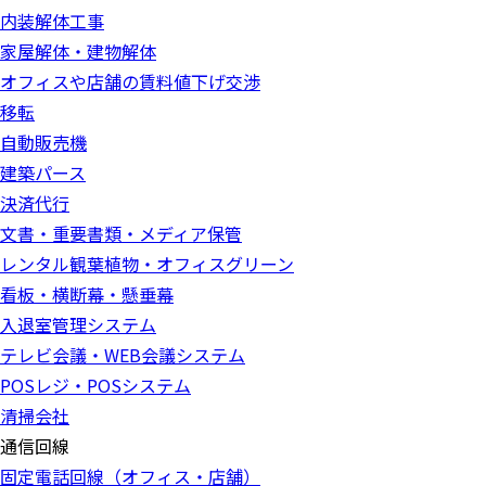
内装解体工事
家屋解体・建物解体
オフィスや店舗の賃料値下げ交渉
移転
自動販売機
建築パース
決済代行
文書・重要書類・メディア保管
レンタル観葉植物・オフィスグリーン
看板・横断幕・懸垂幕
入退室管理システム
テレビ会議・WEB会議システム
POSレジ・POSシステム
清掃会社
通信回線
固定電話回線（オフィス・店舗）