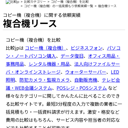
比較カテゴリー
コピー機（複合機）を比較
コピー機（複合機）の一括見積もり依頼実績一覧
複合機リース
コピー機（複合機）に関する依頼実績
複合機リース
コピー機（複合機）を比較
比較jpは
コピー機（複合機）
、
ビジネスフォン
、
パソコ
ン・ノートパソコン購入
、
データ復旧
、
オフィス用品・
事務用品
、
レンタル機器・用品
、
法人向けファイルサー
バ・オンラインストレージ
、
ウォーターサーバー
、
LED
照明
、
防犯カメラ・監視カメラ
、
自動販売機
、
テレビ会
議・WEB会議システム
、
POSレジ・POSシステム
など
様々なカテゴリーに関してかんたんに比べることのでき
る比較サイトです。最短3分程度の入力で複数の業者に一
括見積もり・一括資料請求が行えます。激安・格安など
費用の比較はもちろん、サービス内容や担当者の対応な
どでも比較することが可能です。