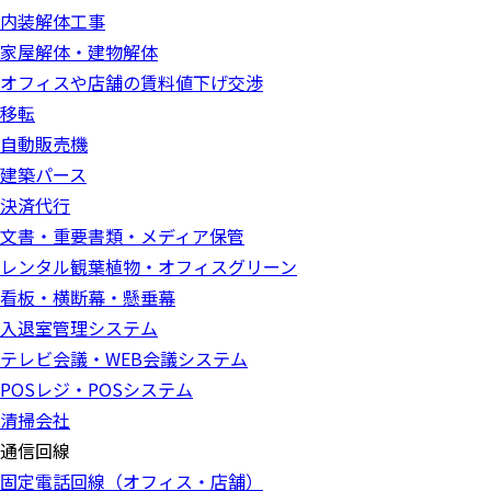
内装解体工事
家屋解体・建物解体
オフィスや店舗の賃料値下げ交渉
移転
自動販売機
建築パース
決済代行
文書・重要書類・メディア保管
レンタル観葉植物・オフィスグリーン
看板・横断幕・懸垂幕
入退室管理システム
テレビ会議・WEB会議システム
POSレジ・POSシステム
清掃会社
通信回線
固定電話回線（オフィス・店舗）