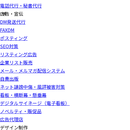
電話代行・秘書代行
広告・宣伝
DM発送代行
FAXDM
ポスティング
SEO対策
リスティング広告
企業リスト販売
メール・メルマガ配信システム
自費出版
ネット誹謗中傷・風評被害対策
看板・横断幕・懸垂幕
デジタルサイネージ（電子看板）
ノベルティ・販促品
広告代理店
デザイン制作