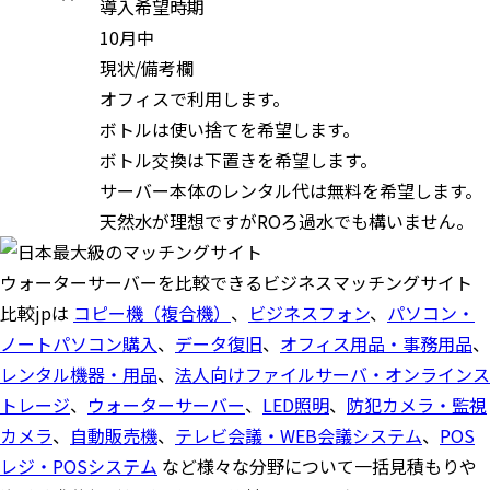
導入希望時期
10月中
現状/備考欄
オフィスで利用します。
ボトルは使い捨てを希望します。
ボトル交換は下置きを希望します。
サーバー本体のレンタル代は無料を希望します。
天然水が理想ですがROろ過水でも構いません。
ウォーターサーバーを比較できるビジネスマッチングサイト
比較jpは
コピー機（複合機）
、
ビジネスフォン
、
パソコン・
ノートパソコン購入
、
データ復旧
、
オフィス用品・事務用品
、
レンタル機器・用品
、
法人向けファイルサーバ・オンラインス
トレージ
、
ウォーターサーバー
、
LED照明
、
防犯カメラ・監視
カメラ
、
自動販売機
、
テレビ会議・WEB会議システム
、
POS
レジ・POSシステム
など様々な分野について一括見積もりや