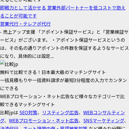
即戦力として活かせる 営業外部パートナーを低コストで抱え
ることが可能です
営業代行・テレアポ代行
- 売上アップ支援 「アポイント保証サービス」と「営業検証サ
ービス」がございます。 ・アポイント保証サービスというの
は、その名の通りアポイントの件数を保証するようなサービス
になり、具体的には設定...
無料で比較できる！日本最大級のマッチングサイト
一括見積もりや一括資料請求が最短3分程度の入力でカンタン
にできる
WEBプロモーション・ネット広告など様々なカテゴリーで比
較できるマッチングサイト
比較jpは
SEO対策
、
リスティング広告
、
WEBコンサルティン
グ
、
WEBプロモーション・ネット広告
、
SNSマーケティング
、
決済代行
、
ネット誹謗中傷・風評被害対策
など様々な分野に