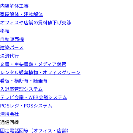
内装解体工事
家屋解体・建物解体
オフィスや店舗の賃料値下げ交渉
移転
自動販売機
建築パース
決済代行
文書・重要書類・メディア保管
レンタル観葉植物・オフィスグリーン
看板・横断幕・懸垂幕
入退室管理システム
テレビ会議・WEB会議システム
POSレジ・POSシステム
清掃会社
通信回線
固定電話回線（オフィス・店舗）