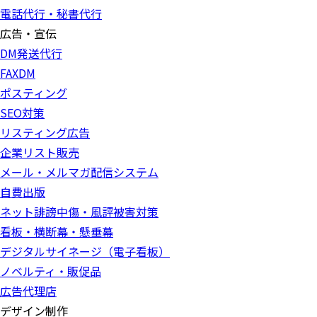
電話代行・秘書代行
広告・宣伝
DM発送代行
FAXDM
ポスティング
SEO対策
リスティング広告
企業リスト販売
メール・メルマガ配信システム
自費出版
ネット誹謗中傷・風評被害対策
看板・横断幕・懸垂幕
デジタルサイネージ（電子看板）
ノベルティ・販促品
広告代理店
デザイン制作