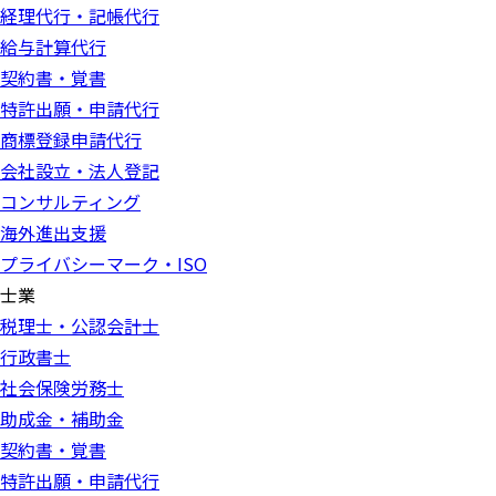
経理代行・記帳代行
給与計算代行
契約書・覚書
特許出願・申請代行
商標登録申請代行
会社設立・法人登記
コンサルティング
海外進出支援
プライバシーマーク・ISO
士業
税理士・公認会計士
行政書士
社会保険労務士
助成金・補助金
契約書・覚書
特許出願・申請代行