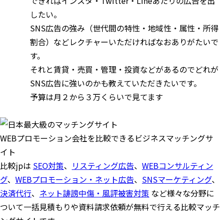
できればインスタ・Twitter・LIneあたりの広告を出
したい。
SNS広告の強み（世代間の特性・地域性・属性・所得
割合）などレクチャーいただければなおありがたいで
す。
それと賃貸・売買・管理・投資などがあるのでどれが
SNS広告に強いのかも教えていただきたいです。
予算は月２から３万くらいで見てます
WEBプロモーション会社を比較できるビジネスマッチングサ
イト
比較jpは
SEO対策
、
リスティング広告
、
WEBコンサルティン
グ
、
WEBプロモーション・ネット広告
、
SNSマーケティング
、
決済代行
、
ネット誹謗中傷・風評被害対策
など様々な分野に
ついて一括見積もりや資料請求依頼が無料で行える比較マッチ