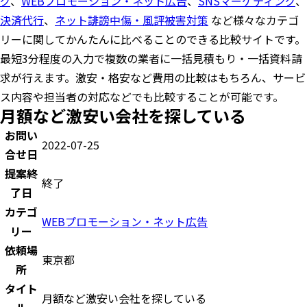
グ
、
WEBプロモーション・ネット広告
、
SNSマーケティング
、
決済代行
、
ネット誹謗中傷・風評被害対策
など様々なカテゴ
リーに関してかんたんに比べることのできる比較サイトです。
最短3分程度の入力で複数の業者に一括見積もり・一括資料請
求が行えます。激安・格安など費用の比較はもちろん、サービ
ス内容や担当者の対応などでも比較することが可能です。
月額など激安い会社を探している
お問い
2022-07-25
合せ日
提案終
終了
了日
カテゴ
WEBプロモーション・ネット広告
リー
依頼場
東京都
所
タイト
月額など激安い会社を探している