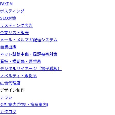
FAXDM
ポスティング
SEO対策
リスティング広告
企業リスト販売
メール・メルマガ配信システム
自費出版
ネット誹謗中傷・風評被害対策
看板・横断幕・懸垂幕
デジタルサイネージ（電子看板）
ノベルティ・販促品
広告代理店
デザイン制作
チラシ
会社案内(学校・病院案内)
カタログ