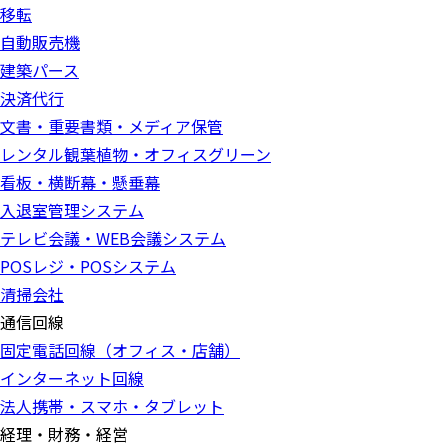
移転
自動販売機
建築パース
決済代行
文書・重要書類・メディア保管
レンタル観葉植物・オフィスグリーン
看板・横断幕・懸垂幕
入退室管理システム
テレビ会議・WEB会議システム
POSレジ・POSシステム
清掃会社
通信回線
固定電話回線（オフィス・店舗）
インターネット回線
法人携帯・スマホ・タブレット
経理・財務・経営