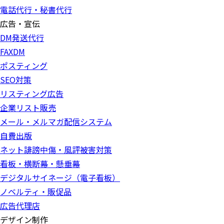
電話代行・秘書代行
広告・宣伝
DM発送代行
FAXDM
ポスティング
SEO対策
リスティング広告
企業リスト販売
メール・メルマガ配信システム
自費出版
ネット誹謗中傷・風評被害対策
看板・横断幕・懸垂幕
デジタルサイネージ（電子看板）
ノベルティ・販促品
広告代理店
デザイン制作