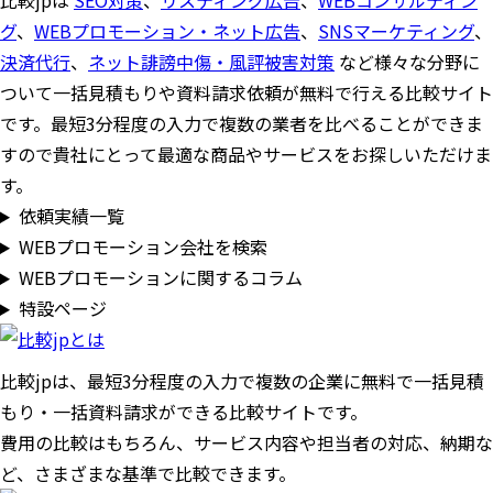
比較jpは
SEO対策
、
リスティング広告
、
WEBコンサルティン
グ
、
WEBプロモーション・ネット広告
、
SNSマーケティング
、
決済代行
、
ネット誹謗中傷・風評被害対策
など様々な分野に
ついて一括見積もりや資料請求依頼が無料で行える比較サイト
です。最短3分程度の入力で複数の業者を比べることができま
すので貴社にとって最適な商品やサービスをお探しいただけま
す。
依頼実績一覧
WEBプロモーション会社を検索
WEBプロモーションに関するコラム
特設ページ
比較jpは、
最短3分
程度の入力で複数の企業に
無料
で一括見積
もり・一括資料請求ができる比較サイトです。
費用の比較はもちろん、サービス内容や担当者の対応、納期な
ど、さまざまな基準で比較できます。