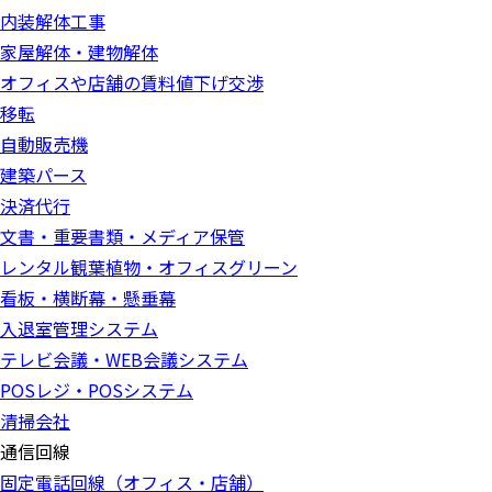
内装解体工事
家屋解体・建物解体
オフィスや店舗の賃料値下げ交渉
移転
自動販売機
建築パース
決済代行
文書・重要書類・メディア保管
レンタル観葉植物・オフィスグリーン
看板・横断幕・懸垂幕
入退室管理システム
テレビ会議・WEB会議システム
POSレジ・POSシステム
清掃会社
通信回線
固定電話回線（オフィス・店舗）